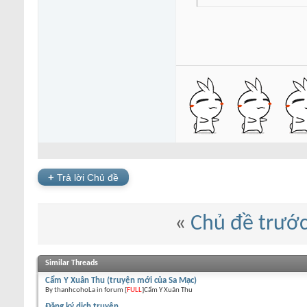
+
Trả lời Chủ đề
«
Chủ đề trướ
Similar Threads
Cẩm Y Xuân Thu (truyện mới của Sa Mạc)
By thanhcohoLa in forum [
FULL
]Cẩm Y Xuân Thu
Đăng ký dịch truyện