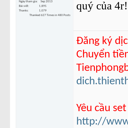
quý của 4r!
Ngày tham gia
Sep 2013
Bài viết
1,895
Thanks
1,079
Thanked 627 Times in 480 Posts
Đăng ký dịc
Chuyển tiề
Tienphongba
dich.thien
Yêu cầu set
http://www