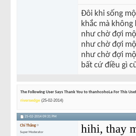
Đôi khi sống mộ
khắc mà không h
như chờ đợi một
như chờ đợi một
như chờ đợi mộ
bất cứ điều gì 
The Following User Says Thank You to thanhcohoLa For This Usef
riversedge
(25-02-2014)
25-02-2014
09:31 PM
hihi, thay 
Chí Thăng
Super Moderator