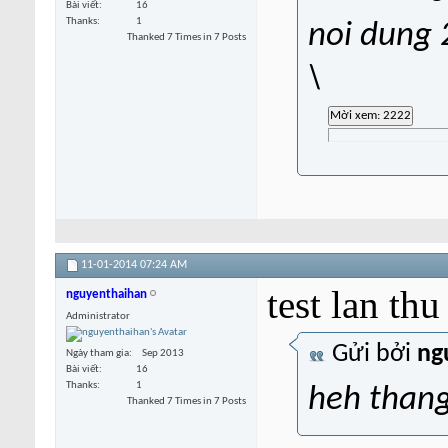
Bài viết
16
Thanks
1
noi dung 
Thanked 7 Times in 7 Posts
\
11-01-2014
07:24 AM
test lan thu
nguyenthaihan
Administrator
Gửi bởi
ng
Ngày tham gia
Sep 2013
Bài viết
16
Thanks
1
heh thang
Thanked 7 Times in 7 Posts