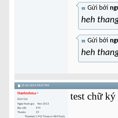
Gửi bởi
ng
heh thang
Gửi bởi
ng
heh thang
25-02-2014
09:07 PM
test chữ ký
thanhcohoLa
Dịch Giả
Ngày tham gia
Nov 2013
Bài viết
979
Thanks
59
Thanked 1,942 Times in 484 Posts