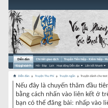
Diễn đàn
Chi tiết giao dịch
Truyện Tiên hiệp - Kiếm hiệp - 
Bài gửi hôm nay
Có gì mới?
Hỏi - Đáp
Lịch
Hoạt động Diễn đàn
Liên kết Nhanh
Diễn đàn
Truyện Thu Phí
Truyện ngắn
Truyện dành cho test
Nếu đây là chuyến thăm đầu tiên
bằng cách nhấn vào liên kết ở tr
bạn có thể đăng bài: nhấp vào li