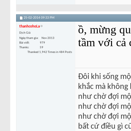
25-02-2014
09:33 PM
ồ, mừng quá
thanhcohoLa
Dịch Giả
tầm với cả
Ngày tham gia
Nov 2013
Bài viết
979
Thanks
59
Thanked 1,942 Times in 484 Posts
Đôi khi sống mộ
khắc mà không h
như chờ đợi một
như chờ đợi một
như chờ đợi mộ
bất cứ điều gì 