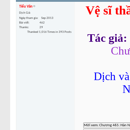
Vệ sĩ th
Tiểu Vân
Dịch Giả
Ngày tham gia
Sep 2013
Bài viết
462
Thanks
29
Thanked 1,016 Times in 393 Posts
Tác giả:
Chư
Dịch và
N