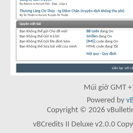
By Admin in forum Hỏi - Đáp - Góp ý
Thương Lãng Chi Thủy - tg Diêm Chân (truyện dịch không thu phí)
By Từ Thiện in forum Truyện Từ Thiện
Quyền viết bài
Bạn
Không thể
gửi Chủ đề mới
BB code
đang
On
Bạn
Không thể
Gửi trả lời
Smilies
đang
On
Bạn
Không thể
Gửi file đính kèm
[IMG]
code đang
On
Bạn
Không thể
Sửa bài viết của mình
HTML code đang
Tắt
Nội quy - Quy định
Liên lạc với 
Múi giờ GMT +7
Powered by
vB
Copyright © 2026 vBulletin 
vBCredits II Deluxe v2.0.0 Co