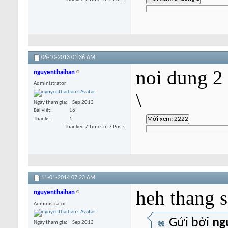
06-10-2013
01:36 AM
noi dung 2
nguyenthaihan
Administrator
\
Ngày tham gia
Sep 2013
Bài viết
16
Thanks
1
Thanked 7 Times in 7 Posts
11-01-2014
07:23 AM
heh thang s
nguyenthaihan
Administrator
Gửi bởi
ng
Ngày tham gia
Sep 2013