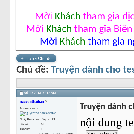
Mời
Khách
tham gia dị
Mời
Khách
tham gia Biên
Mời
Khách
tham gia ng
+
Trả lời Chủ đề
Chủ đề:
Truyện dành cho te
06-10-2013
01:17 AM
nguyenthaihan
Truyện dành c
Administrator
nội dung te
Ngày tham gia
Sep 2013
Bài viết
16
Thanks
1
Thanked 7 Times in 7 Posts