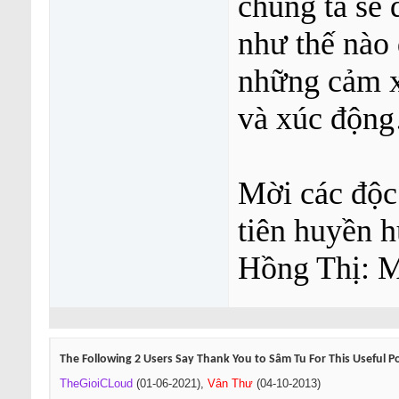
chúng ta sẽ 
như thế nào
những cảm x
và xúc độn
Mời các độc 
tiên huyền h
Hồng Thị: 
The Following 2 Users Say Thank You to Sâm Tu For This Useful P
TheGioiCLoud
(01-06-2021),
Vân Thư
(04-10-2013)