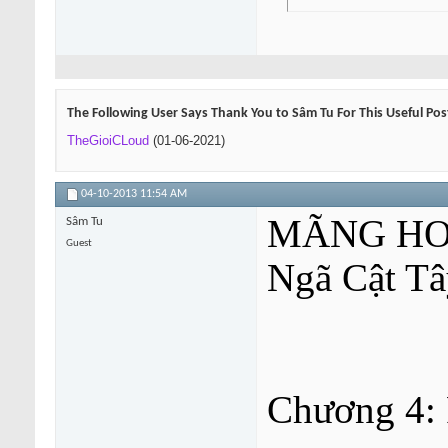
The Following User Says Thank You to Sâm Tu For This Useful Pos
TheGioiCLoud
(01-06-2021)
04-10-2013
11:54 AM
MÃNG HO
Sâm Tu
Guest
Ngã Cật Tâ
Chương 4: