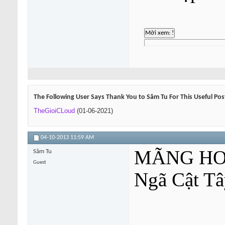
The Following User Says Thank You to Sâm Tu For This Useful Pos
TheGioiCLoud
(01-06-2021)
04-10-2013
11:59 AM
MÃNG HO
Sâm Tu
Guest
Ngã Cật Tâ