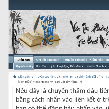
Diễn đàn
Chi tiết giao dịch
Truyện Tiên hiệp - Kiếm hiệp - 
Bài gửi hôm nay
Có gì mới?
Hỏi - Đáp
Lịch
Hoạt động Diễn đàn
Liên kết Nhanh
Diễn đàn
Truyện sưu tầm, dịch miễn phí và phim ảnh giải trí
Tr
[Tiên Hiệp] Mãng Hoang Kỷ - Ngã Cật Tây Hồng Thị
Nếu đây là chuyến thăm đầu tiên
bằng cách nhấn vào liên kết ở tr
bạn có thể đăng bài: nhấp vào li