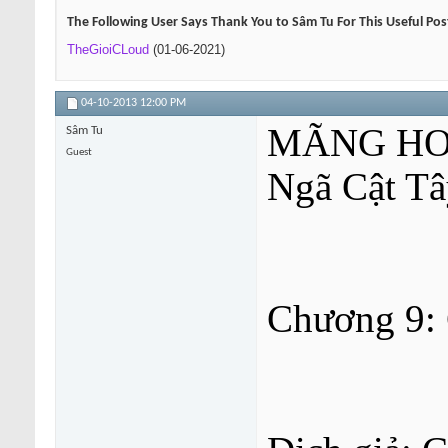
The Following User Says Thank You to Sâm Tu For This Useful Pos
TheGioiCLoud
(01-06-2021)
04-10-2013
12:00 PM
MÃNG HO
Sâm Tu
Guest
Ngã Cật Tâ
Chương 9: 