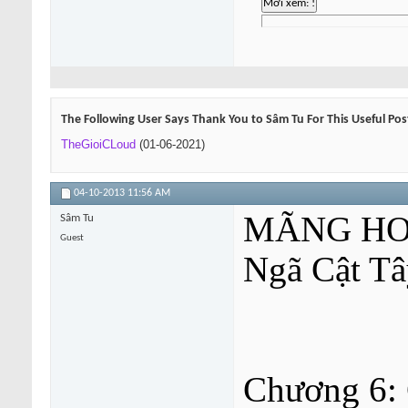
The Following User Says Thank You to Sâm Tu For This Useful Pos
TheGioiCLoud
(01-06-2021)
04-10-2013
11:56 AM
MÃNG HO
Sâm Tu
Guest
Ngã Cật Tâ
Chương 6: 