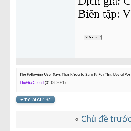
Dịch giả: C
Biên tập: 
The Following User Says Thank You to Sâm Tu For This Useful Pos
TheGioiCLoud
(01-06-2021)
+
Trả lời Chủ đề
«
Chủ đề trướ