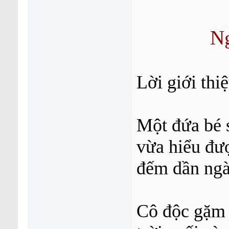
Ng
Lời giới thi
Một đứa bé s
vừa hiểu đượ
đếm dần ngà
Cô độc gặm