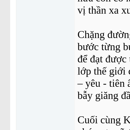
vị thần xa 
Chặng đường 
bước từng b
để đạt được 
lớp thế giới
– yêu - tiên
bẫy giăng đ
Cuối cùng K