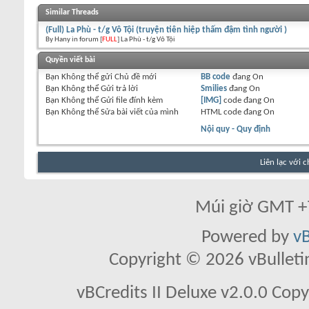
Similar Threads
(Full) La Phù - t/g Vô Tội (truyện tiên hiệp thấm đậm tình người )
By Hany in forum [
FULL
] La Phù - t/g Vô Tội
Quyền viết bài
Bạn
Không thể
gửi Chủ đề mới
BB code
đang
On
Bạn
Không thể
Gửi trả lời
Smilies
đang
On
Bạn
Không thể
Gửi file đính kèm
[IMG]
code đang
On
Bạn
Không thể
Sửa bài viết của mình
HTML code đang
On
Nội quy - Quy định
Liên lạc với 
Múi giờ GMT +7
Powered by
vB
Copyright © 2026 vBulletin 
vBCredits II Deluxe v2.0.0 Co