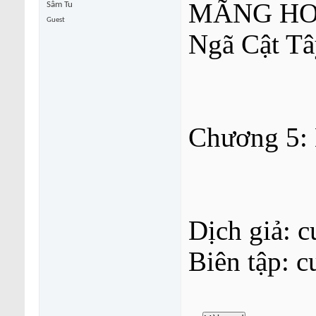
MÃNG HO
Sâm Tu
Guest
Ngã Cật Tâ
Chương 5: 
Dịch giả: c
Biên tập: c