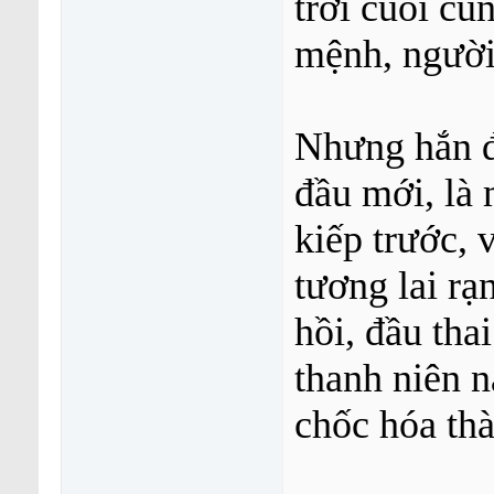
trời cuối cù
mệnh, người 
Nhưng hắn đâ
đầu mới, là 
kiếp trước,
tương lai rạ
hồi, đầu th
thanh niên 
chốc hóa th