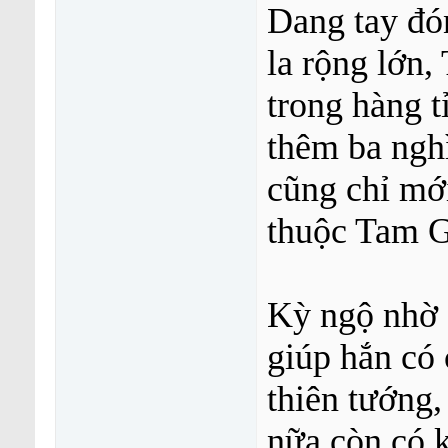
Dang tay đó
la rộng lớn,
trong hàng t
thêm ba nghì
cũng chỉ mớ
thuộc Tam G
Kỳ ngộ nhờ c
giúp hắn có 
thiên tướng
nữa còn có k