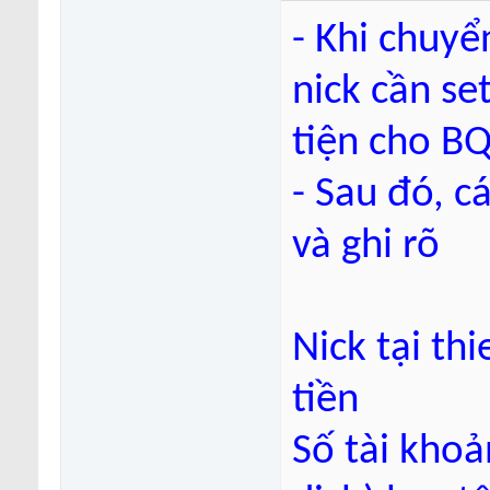
- Khi chuyể
nick cần se
tiện cho BQ
- Sau đó, c
và ghi rõ
Nick tại t
tiền
Số tài khoả