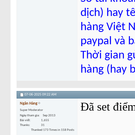
dịch) hay t
hàng Việt 
paypal và 
Thời gian g
hàng (hay 
07-06-2025
09:22 AM
Đã set điể
Ngân Hàng
Super Moderator
Ngày tham gia
Sep 2013
Bài viết
1,655
Thanks
31
Thanked 173 Times in 158 Posts