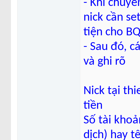
- Khi chuyể
nick cần se
tiện cho BQ
- Sau đó, c
và ghi rõ
Nick tại t
tiền
Số tài khoả
dịch) hay t