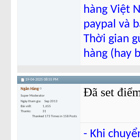
hàng Việt 
paypal và 
Thời gian g
hàng (hay 
19-04-2025
08:55 PM
Đã set điể
Ngân Hàng
Super Moderator
Ngày tham gia
Sep 2013
Bài viết
1,655
Thanks
31
Thanked 173 Times in 158 Posts
- Khi chuyể