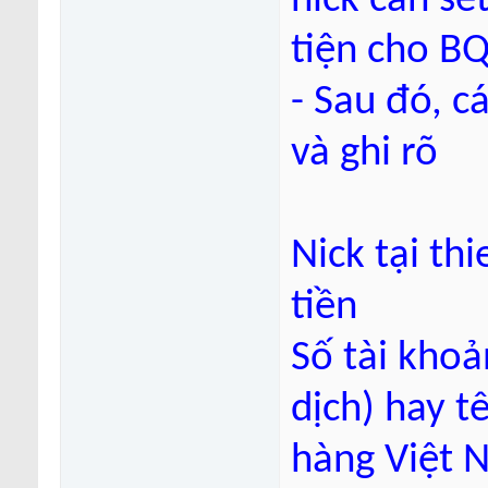
nick cần se
tiện cho BQ
- Sau đó, c
và ghi rõ
Nick tại t
tiền
Số tài khoả
dịch) hay t
hàng Việt 