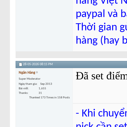
hàng Việt 
paypal và 
Thời gian g
hàng (hay 
28-05-2026
08:15 PM
Đã set điể
Ngân Hàng
Super Moderator
Ngày tham gia
Sep 2013
Bài viết
1,655
Thanks
31
Thanked 173 Times in 158 Posts
- Khi chuyể