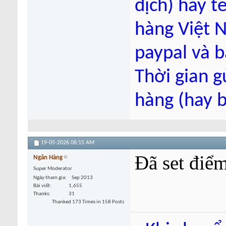
dịch) hay t
hàng Việt 
paypal và 
Thời gian g
hàng (hay 
19-05-2026
06:15 AM
Đã set điể
Ngân Hàng
Super Moderator
Ngày tham gia
Sep 2013
Bài viết
1,655
Thanks
31
Thanked 173 Times in 158 Posts