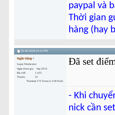
paypal và 
Thời gian g
hàng (hay 
03-06-2026
01:51 PM
Đã set điể
Ngân Hàng
Super Moderator
Ngày tham gia
Sep 2013
Bài viết
1,655
Thanks
31
Thanked 173 Times in 158 Posts
- Khi chuyể
nick cần se