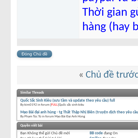
Thời gian g
hàng (hay 
Đóng Chủ đề
«
Chủ đề trướ
Similar Threads
Quốc Sắc Sinh Kiêu (sưu tầm và update theo yêu cầu) full
By kim0192 in forum [
FULL
]Quốc sắc sinh kiêu
Mạo Bài đại anh hùng - tg Thất Thập Nhị Biên (truyện dịch theo yêu cầu
By Phạm Túc Tú in forum Mạo Bài Đại Anh Hùng
Quyền viết bài
Bạn
Không thể
gửi Chủ đề mới
BB code
đang
On