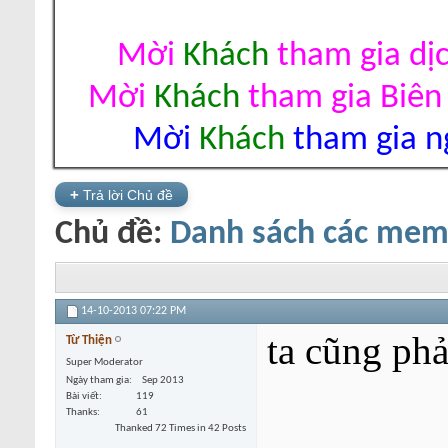
Mời
Khách
tham gia dị
Mời
Khách
tham gia Biên
Mời
Khách
tham gia ng
+
Trả lời Chủ đề
Chủ đề:
Danh sách các mem 
14-10-2013
07:22 PM
ta cũng phả
Từ Thiện
Super Moderator
Ngày tham gia
Sep 2013
Bài viết
119
Thanks
61
Thanked 72 Times in 42 Posts