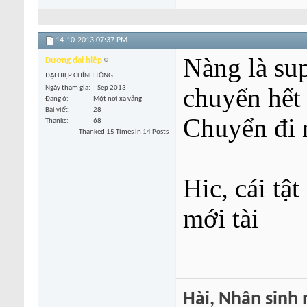
14-10-2013
07:37 PM
Nàng là su
Dương đại hiệp
ĐẠI HIỆP CHÍNH TÔNG
chuyển hết
Ngày tham gia
Sep 2013
Đang ở
Một nơi xa vắng
Bài viết
28
Chuyển đi 
Thanks
68
Thanked 15 Times in 14 Posts
Hic, cái tậ
mới tài
Hài, Nhân sinh