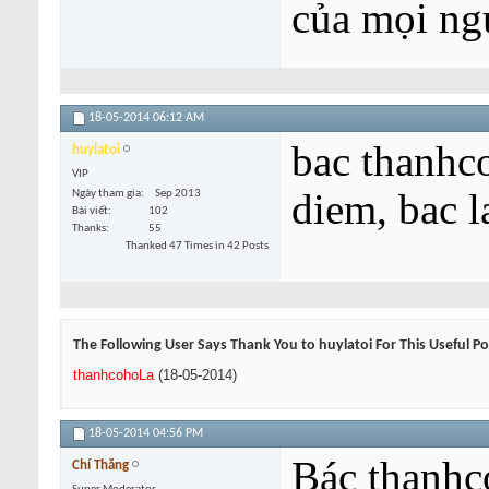
của mọi ng
18-05-2014
06:12 AM
bac thanhc
huylatoi
VIP
diem, bac 
Ngày tham gia
Sep 2013
Bài viết
102
Thanks
55
Thanked 47 Times in 42 Posts
The Following User Says Thank You to huylatoi For This Useful Po
thanhcohoLa
(18-05-2014)
18-05-2014
04:56 PM
Bác thanhc
Chí Thăng