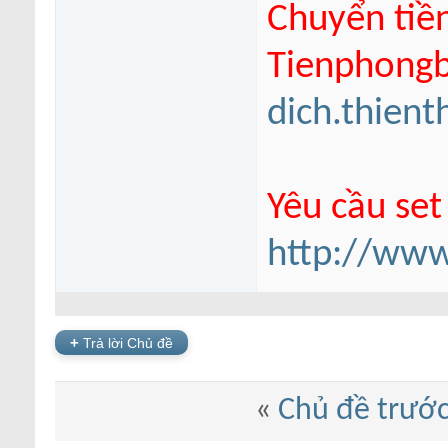
Chuyển tiề
Tienphongba
dich.thien
Yêu cầu set
http://www
+
Trả lời Chủ đề
«
Chủ đề trướ