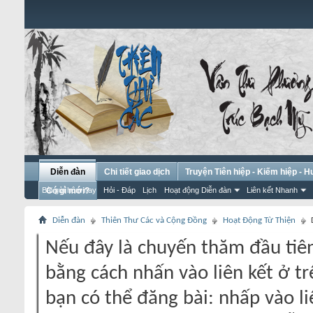
Diễn đàn
Chi tiết giao dịch
Truyện Tiên hiệp - Kiếm hiệp - 
Bài gửi hôm nay
Có gì mới?
Hỏi - Đáp
Lịch
Hoạt động Diễn đàn
Liên kết Nhanh
Diễn đàn
Thiên Thư Các và Cộng Đồng
Hoạt Động Từ Thiện
Nếu đây là chuyến thăm đầu tiên
bằng cách nhấn vào liên kết ở tr
bạn có thể đăng bài: nhấp vào li