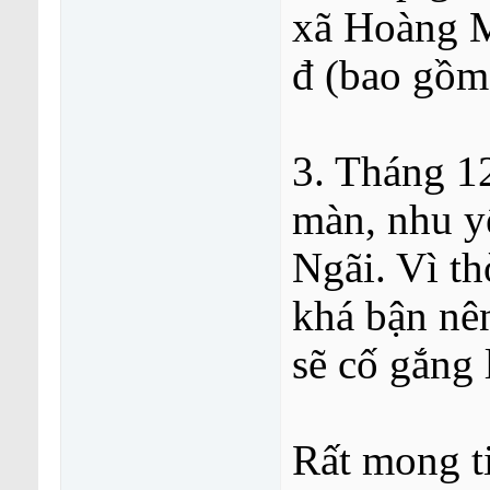
xã Hoàng M
đ (bao gồm
3. Tháng 1
màn, nhu y
Ngãi. Vì t
khá bận nê
sẽ cố gắng
Rất mong t