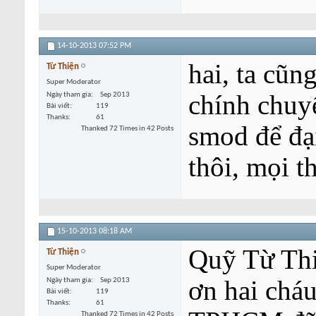
14-10-2013
07:52 PM
hai, ta cũ
Từ Thiện
Super Moderator
chính chuyể
Ngày tham gia
Sep 2013
Bài viết
119
Thanks
61
smod để đại
Thanked 72 Times in 42 Posts
thôi, mọi t
15-10-2013
08:18 AM
Quỹ Từ Thi
Từ Thiện
Super Moderator
ơn hai chá
Ngày tham gia
Sep 2013
Bài viết
119
Thanks
61
Thanked 72 Times in 42 Posts