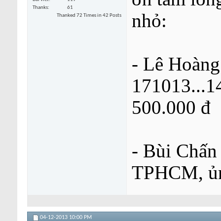
Thanks
61
nhỏ:
Thanked 72 Times in 42 Posts
- Lê Hoàng
171013...14
500.000 đ
- Bùi Chấn
TPHCM, ủng
04-12-2013
10:00 PM