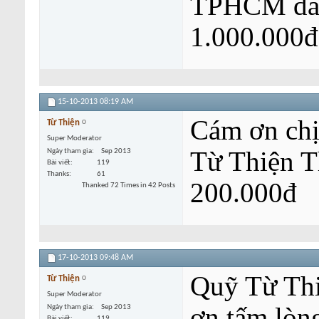
TPHCM đã ủ
1.000.000đ
15-10-2013
08:19 AM
Cám ơn ch
Từ Thiện
Super Moderator
Từ Thiện T
Ngày tham gia
Sep 2013
Bài viết
119
Thanks
61
200.000đ
Thanked 72 Times in 42 Posts
17-10-2013
09:48 AM
Quỹ Từ Thi
Từ Thiện
Super Moderator
ơn tấm lòn
Ngày tham gia
Sep 2013
Bài viết
119