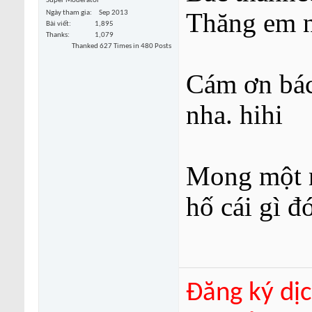
Super Moderator
Thăng em n
Ngày tham gia
Sep 2013
Bài viết
1,895
Thanks
1,079
Thanked 627 Times in 480 Posts
Cám ơn bác
nha. hihi
Mong một n
hố cái gì đó
Đăng ký dịc