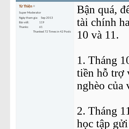
Bận quá, đ
Từ Thiện
Super Moderator
tài chính h
Ngày tham gia
Sep 2013
Bài viết
119
Thanks
61
10 và 11.
Thanked 72 Times in 42 Posts
1. Tháng 10
tiền hỗ trợ
nghèo của 
2. Tháng 1
học tập gửi