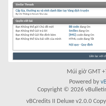
Similar Threads
Cấp lúa, thưởng xu và vinh danh Bàn tay Vàng dịch truyện
By Chí Thăng in forum Tửu Lâu
Quyền viết bài
Bạn
Không thể
gửi Chủ đề mới
BB code
đang
On
Bạn
Không thể
Gửi trả lời
Smilies
đang
On
Bạn
Không thể
Gửi file đính kèm
[IMG]
code đang
On
Bạn
Không thể
Sửa bài viết của mình
HTML code đang
Tắt
Nội quy - Quy định
Liên lạc với 
Múi giờ GMT +7
Powered by
vB
Copyright © 2026 vBulletin 
vBCredits II Deluxe v2.0.0 Co