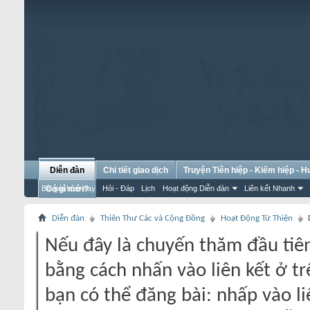
Diễn đàn
Chi tiết giao dịch
Truyện Tiên hiệp - Kiếm hiệp - 
Bài gửi hôm nay
Có gì mới?
Hỏi - Đáp
Lịch
Hoạt động Diễn đàn
Liên kết Nhanh
Diễn đàn
Thiên Thư Các và Cộng Đồng
Hoạt Động Từ Thiện
Nếu đây là chuyến thăm đầu tiên
bằng cách nhấn vào liên kết ở tr
bạn có thể đăng bài: nhấp vào li