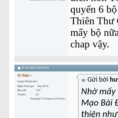
quyển 6 bộ
Thiên Thư 
mấy bộ nữa
chap vậy.
05-10-2013
04:26 PM
Từ Thiện
Gửi bởi
hu
Super Moderator
Ngày tham gia
Sep 2013
Nhờ mấy 
Bài viết
119
Thanks
61
Thanked 72 Times in 42 Posts
Mạo Bài 
thiện nh