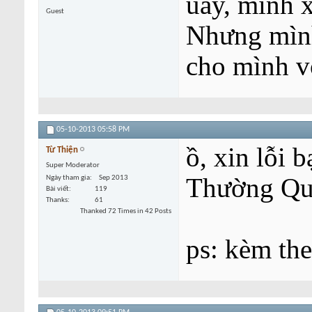
uầy, mình 
Guest
Nhưng mình
cho mình v
05-10-2013
05:58 PM
ồ, xin lỗi 
Từ Thiện
Super Moderator
Thường Quâ
Ngày tham gia
Sep 2013
Bài viết
119
Thanks
61
Thanked 72 Times in 42 Posts
ps: kèm th