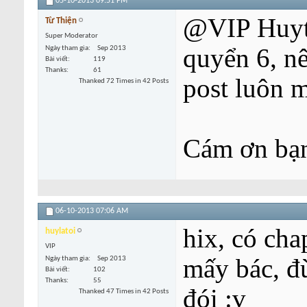
05-10-2013
09:51 PM
@VIP Huyta
Từ Thiện
Super Moderator
quyển 6, nê
Ngày tham gia
Sep 2013
Bài viết
119
Thanks
61
post luôn m
Thanked 72 Times in 42 Posts
Cám ơn bạn
06-10-2013
07:06 AM
hix, có cha
huylatoi
VIP
mấy bác, đ
Ngày tham gia
Sep 2013
Bài viết
102
Thanks
55
đói :v
Thanked 47 Times in 42 Posts