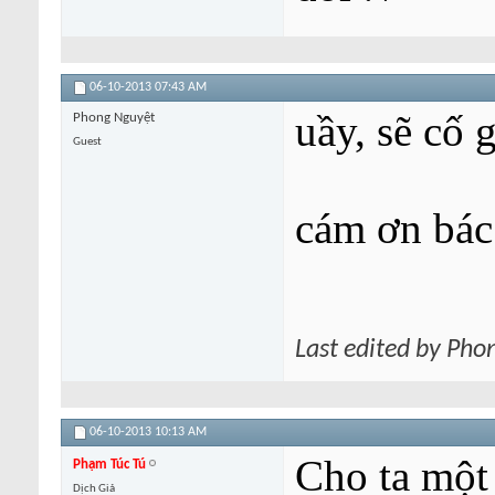
06-10-2013
07:43 AM
uầy, sẽ cố 
Phong Nguyệt
Guest
cám ơn bác
Last edited by Pho
06-10-2013
10:13 AM
Cho ta một 
Phạm Túc Tú
Dịch Giả