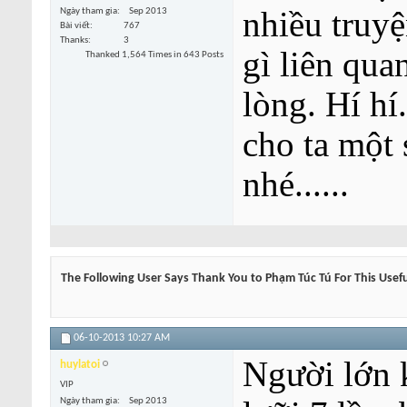
nhiều truyệ
Ngày tham gia
Sep 2013
Bài viết
767
Thanks
3
gì liên qua
Thanked 1,564 Times in 643 Posts
lòng. Hí hí
cho ta một
nhé......
The Following User Says Thank You to Phạm Túc Tú For This Usefu
06-10-2013
10:27 AM
Người lớn 
huylatoi
VIP
Ngày tham gia
Sep 2013