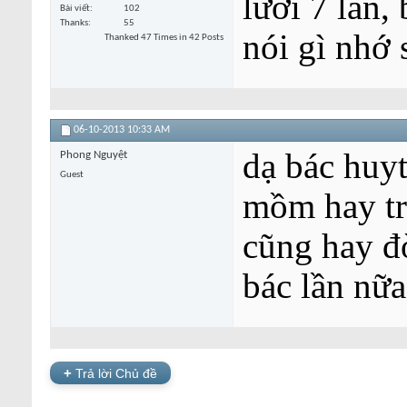
lưỡi 7 lần,
Bài viết
102
Thanks
55
nói gì nhớ 
Thanked 47 Times in 42 Posts
06-10-2013
10:33 AM
dạ bác huyt
Phong Nguyệt
Guest
mồm hay tr
cũng hay đò
bác lần nữa
+
Trả lời Chủ đề