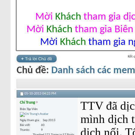
Mời
Khách
tham gia dị
Mời
Khách
tham gia Biên
Mời
Khách
tham gia ng
Kết 
+
Trả lời Chủ đề
Chủ đề:
Danh sách các mem 
05-10-2013
04:23 PM
TTV đã dịc
Chí Trung
Biên Tập Viên
mình dịch t
Ngày tham gia
Sep 2013
Bài viết
60
dich nối. T
Thanks
9
Thanked 171 Times in 57 Posts