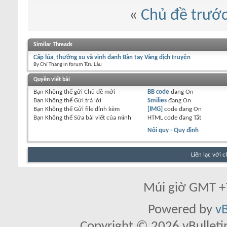
«
Chủ đề trướ
Similar Threads
Cấp lúa, thưởng xu và vinh danh Bàn tay Vàng dịch truyện
By Chí Thăng in forum Tửu Lâu
Quyền viết bài
Bạn
Không thể
gửi Chủ đề mới
BB code
đang
On
Bạn
Không thể
Gửi trả lời
Smilies
đang
On
Bạn
Không thể
Gửi file đính kèm
[IMG]
code đang
On
Bạn
Không thể
Sửa bài viết của mình
HTML code đang
Tắt
Nội quy - Quy định
Liên lạc với 
Múi giờ GMT +7
Powered by
vB
Copyright © 2026 vBulletin 