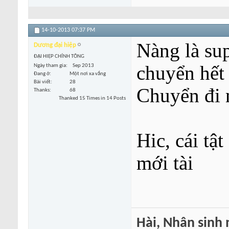
14-10-2013
07:37 PM
Nàng là su
Dương đại hiệp
ĐẠI HIỆP CHÍNH TÔNG
chuyển hết
Ngày tham gia
Sep 2013
Đang ở
Một nơi xa vắng
Bài viết
28
Chuyển đi 
Thanks
68
Thanked 15 Times in 14 Posts
Hic, cái tậ
mới tài
Hài, Nhân sinh