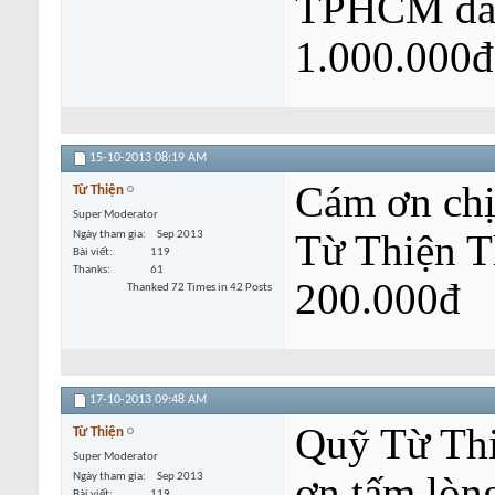
TPHCM đã ủ
1.000.000đ
15-10-2013
08:19 AM
Cám ơn ch
Từ Thiện
Super Moderator
Từ Thiện T
Ngày tham gia
Sep 2013
Bài viết
119
Thanks
61
200.000đ
Thanked 72 Times in 42 Posts
17-10-2013
09:48 AM
Quỹ Từ Thi
Từ Thiện
Super Moderator
ơn tấm lòn
Ngày tham gia
Sep 2013
Bài viết
119