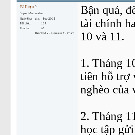
Bận quá, đ
Từ Thiện
Super Moderator
tài chính h
Ngày tham gia
Sep 2013
Bài viết
119
Thanks
61
10 và 11.
Thanked 72 Times in 42 Posts
1. Tháng 10
tiền hỗ trợ
nghèo của 
2. Tháng 1
học tập gửi