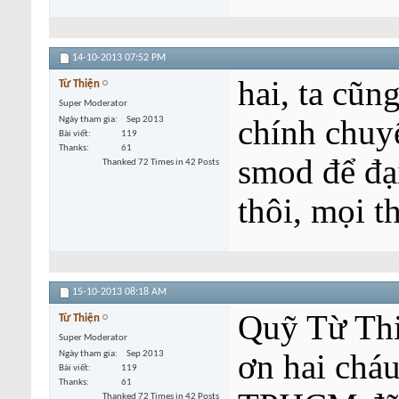
14-10-2013
07:52 PM
hai, ta cũ
Từ Thiện
Super Moderator
chính chuyể
Ngày tham gia
Sep 2013
Bài viết
119
Thanks
61
smod để đại
Thanked 72 Times in 42 Posts
thôi, mọi t
15-10-2013
08:18 AM
Quỹ Từ Thi
Từ Thiện
Super Moderator
ơn hai chá
Ngày tham gia
Sep 2013
Bài viết
119
Thanks
61
Thanked 72 Times in 42 Posts