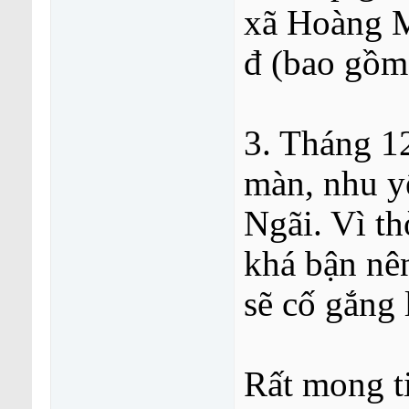
xã Hoàng M
đ (bao gồm
3. Tháng 1
màn, nhu y
Ngãi. Vì t
khá bận nê
sẽ cố gắng
Rất mong t