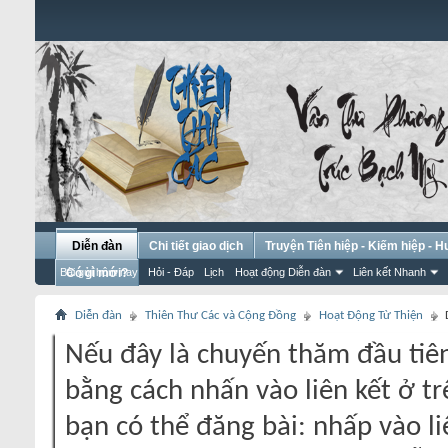
Diễn đàn
Chi tiết giao dịch
Truyện Tiên hiệp - Kiếm hiệp - 
Bài gửi hôm nay
Có gì mới?
Hỏi - Đáp
Lịch
Hoạt động Diễn đàn
Liên kết Nhanh
Diễn đàn
Thiên Thư Các và Cộng Đồng
Hoạt Động Từ Thiện
Nếu đây là chuyến thăm đầu tiên
bằng cách nhấn vào liên kết ở tr
bạn có thể đăng bài: nhấp vào li