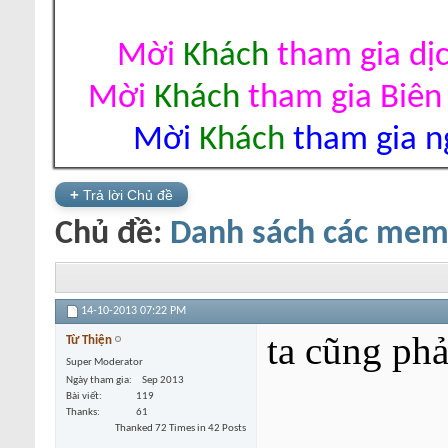
Mời
Khách
tham gia dị
Mời
Khách
tham gia Biên
Mời
Khách
tham gia ng
+
Trả lời Chủ đề
Chủ đề:
Danh sách các mem 
14-10-2013
07:22 PM
ta cũng phả
Từ Thiện
Super Moderator
Ngày tham gia
Sep 2013
Bài viết
119
Thanks
61
Thanked 72 Times in 42 Posts