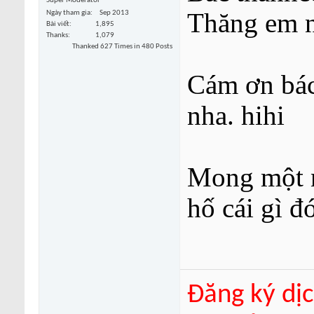
Super Moderator
Thăng em n
Ngày tham gia
Sep 2013
Bài viết
1,895
Thanks
1,079
Thanked 627 Times in 480 Posts
Cám ơn bác
nha. hihi
Mong một n
hố cái gì đó
Đăng ký dịc