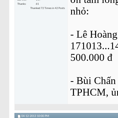
Thanks
61
nhỏ:
Thanked 72 Times in 42 Posts
- Lê Hoàng
171013...14
500.000 đ
- Bùi Chấn
TPHCM, ủng
04-12-2013
10:00 PM