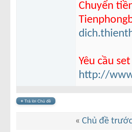
Chuyển tiề
Tienphongba
dich.thien
Yêu cầu set
http://www
+
Trả lời Chủ đề
«
Chủ đề trướ