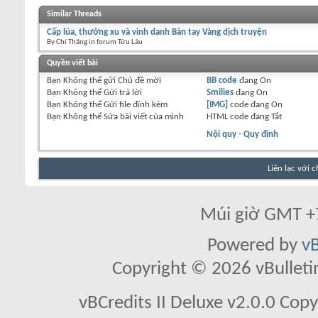
Similar Threads
Cấp lúa, thưởng xu và vinh danh Bàn tay Vàng dịch truyện
By Chí Thăng in forum Tửu Lâu
Quyền viết bài
Bạn
Không thể
gửi Chủ đề mới
BB code
đang
On
Bạn
Không thể
Gửi trả lời
Smilies
đang
On
Bạn
Không thể
Gửi file đính kèm
[IMG]
code đang
On
Bạn
Không thể
Sửa bài viết của mình
HTML code đang
Tắt
Nội quy - Quy định
Liên lạc với 
Múi giờ GMT +7
Powered by
vB
Copyright © 2026 vBulletin 
vBCredits II Deluxe v2.0.0 Co