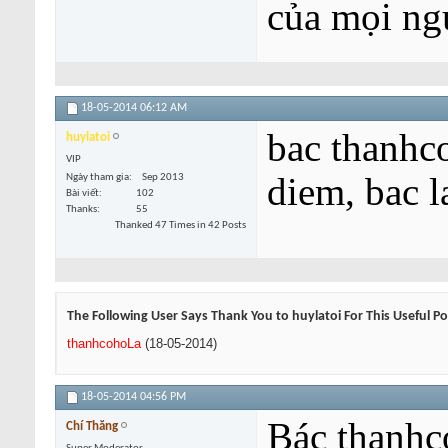
của mọi ng
18-05-2014
06:12 AM
bac thanhc
huylatoi
VIP
diem, bac 
Ngày tham gia
Sep 2013
Bài viết
102
Thanks
55
Thanked 47 Times in 42 Posts
The Following User Says Thank You to huylatoi For This Useful Po
thanhcohoLa
(18-05-2014)
18-05-2014
04:56 PM
Bác thanhc
Chí Thăng