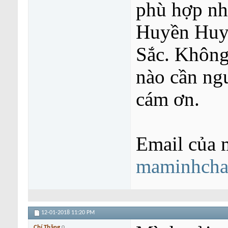
phù hợp nhấ
Huyền Huy
Sắc. Không 
nào cần ng
cám ơn.
Email của 
maminhch
12-01-2018
11:20 PM
Chí Thăng