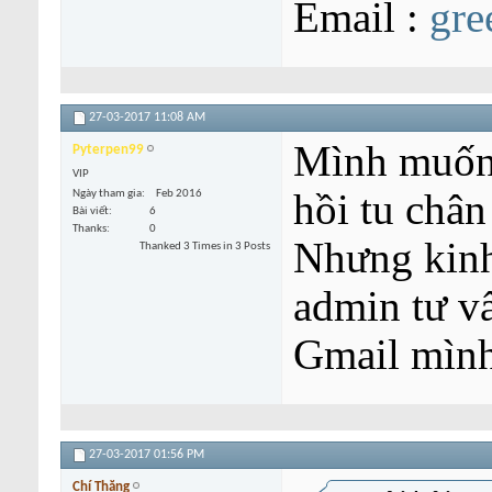
Email :
gre
27-03-2017
11:08 AM
Mình muốn 
Pyterpen99
VIP
hồi tu chân
Ngày tham gia
Feb 2016
Bài viết
6
Thanks
0
Nhưng kinh
Thanked 3 Times in 3 Posts
admin tư vấ
Gmail mình
27-03-2017
01:56 PM
Chí Thăng