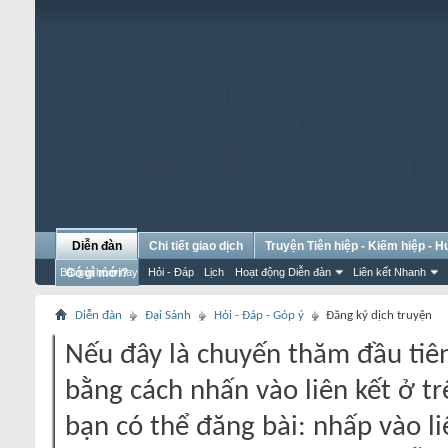
Diễn đàn
Chi tiết giao dịch
Truyện Tiên hiệp - Kiếm hiệp - 
Bài gửi hôm nay
Có gì mới?
Hỏi - Đáp
Lịch
Hoạt động Diễn đàn
Liên kết Nhanh
Diễn đàn
Đại Sảnh
Hỏi - Đáp - Góp ý
Đăng ký dịch truyện
Nếu đây là chuyến thăm đầu tiên
bằng cách nhấn vào liên kết ở tr
bạn có thể đăng bài: nhấp vào li