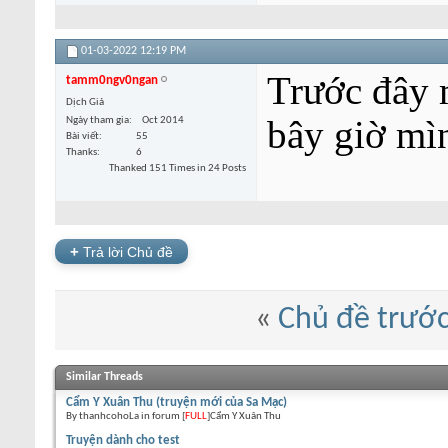
01-03-2022
12:19 PM
Trước đây 
tamm0ngv0ngan
Dịch Giả
bây giờ mì
Ngày tham gia
Oct 2014
Bài viết
55
Thanks
6
Thanked 151 Times in 24 Posts
+
Trả lời Chủ đề
«
Chủ đề trướ
Similar Threads
Cẩm Y Xuân Thu (truyện mới của Sa Mạc)
By thanhcohoLa in forum [
FULL
]Cẩm Y Xuân Thu
Truyện dành cho test