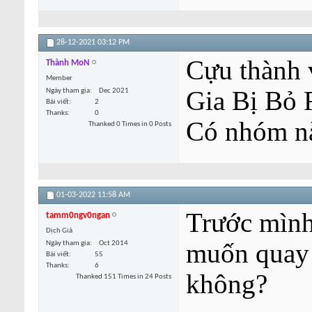
28-12-2021
03:12 PM
Cựu thành 
Thành MoN
Member
Gia Bị Bỏ R
Ngày tham gia
Dec 2021
Bài viết
2
Thanks
0
Có nhóm n
Thanked 0 Times in 0 Posts
01-03-2022
11:58 AM
Trước mình 
tamm0ngv0ngan
Dịch Giả
muốn quay 
Ngày tham gia
Oct 2014
Bài viết
55
Thanks
6
không?
Thanked 151 Times in 24 Posts