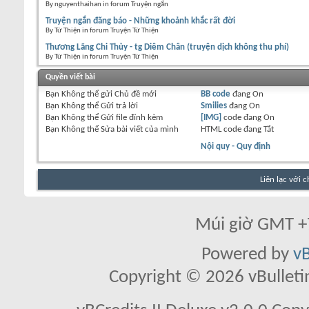
By nguyenthaihan in forum Truyện ngắn
Truyện ngắn đăng báo - Những khoảnh khắc rất đời
By Từ Thiện in forum Truyện Từ Thiện
Thương Lãng Chi Thủy - tg Diêm Chân (truyện dịch không thu phí)
By Từ Thiện in forum Truyện Từ Thiện
Quyền viết bài
Bạn
Không thể
gửi Chủ đề mới
BB code
đang
On
Bạn
Không thể
Gửi trả lời
Smilies
đang
On
Bạn
Không thể
Gửi file đính kèm
[IMG]
code đang
On
Bạn
Không thể
Sửa bài viết của mình
HTML code đang
Tắt
Nội quy - Quy định
Liên lạc với 
Múi giờ GMT +7
Powered by
vB
Copyright © 2026 vBulletin 