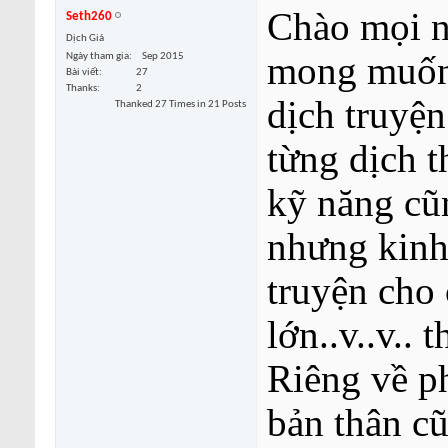
Chào mọi n
Seth260
Dịch Giả
mong muốn 
Ngày tham gia
Sep 2015
Bài viết
27
Thanks
2
dịch truyện
Thanked 27 Times in 21 Posts
từng dịch t
kỹ năng cũ
nhưng kinh
truyện cho 
lớn..v..v.. 
Riêng về p
bản thân cũ