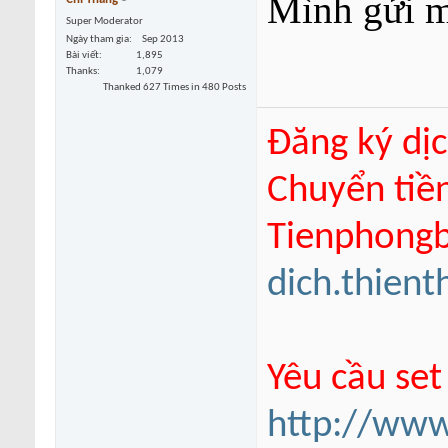
Mình gửi m
Super Moderator
Ngày tham gia
Sep 2013
Bài viết
1,895
Thanks
1,079
Thanked 627 Times in 480 Posts
Đăng ký dịc
Chuyển tiề
Tienphongba
dich.thien
Yêu cầu set
http://www