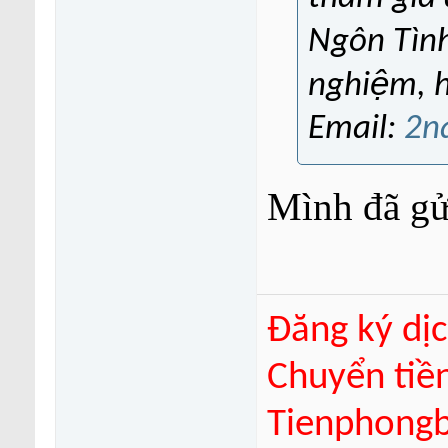
Ngôn Tình
nghiệm, h
Email:
2n
Mình đã gử
Đăng ký dịc
Chuyển tiề
Tienphongba