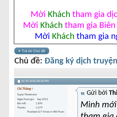
Mời
Khách
tham gia dị
Mời
Khách
tham gia Biên
Mời
Khách
tham gia ng
+
Trả lời Chủ đề
Chủ đề:
Đăng ký dịch truyệ
10-10-2016
06:56 PM
Chí Thăng
Gửi bởi
Th
Super Moderator
Ngày tham gia
Sep 2013
Mình mới
Bài viết
1,895
Thanks
1,079
Thanked 627 Times in 480 Posts
tham gia di