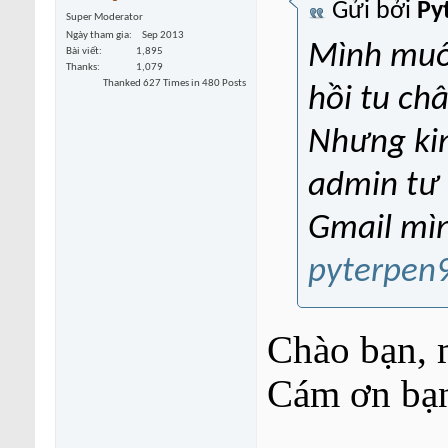
Gửi bởi
Py
Super Moderator
Ngày tham gia
Sep 2013
Mình muố
Bài viết
1,895
Thanks
1,079
Thanked 627 Times in 480 Posts
hồi tu ch
Nhưng kin
admin tư 
Gmail mìn
pyterpen
Chào bạn, 
Cám ơn bạ