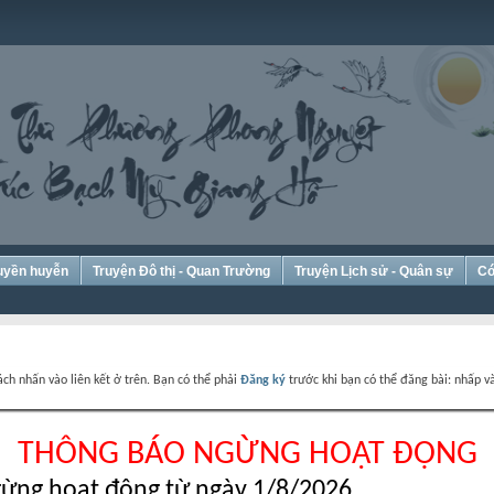
Huyền huyễn
Truyện Đô thị - Quan Trường
Truyện Lịch sử - Quân sự
Có
ch nhấn vào liên kết ở trên. Bạn có thể phải
Đăng ký
trước khi bạn có thể đăng bài: nhấp và
THÔNG BÁO NGỪNG HOẠT ĐỘNG
ừng hoạt động từ ngày 1/8/2026.