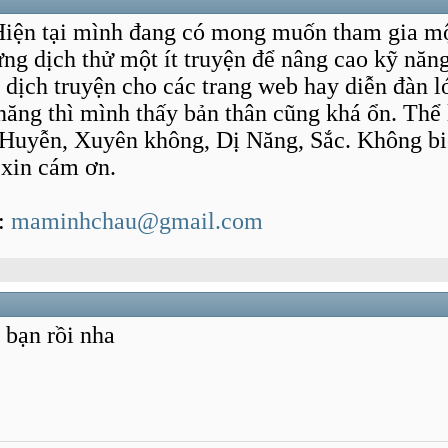
iện tại mình đang có mong muốn tham gia một
từng dịch thử một ít truyện để nâng cao kỹ nă
dịch truyện cho các trang web hay diễn đàn lớn.
ăng thì mình thấy bản thân cũng khá ổn. Thể 
Huyễn, Xuyên không, Dị Năng, Sắc. Không biế
xin cám ơn.
à:
maminhchau@gmail.com
 bạn rồi nha