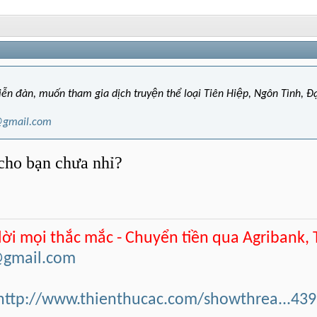
̃n đàn, muốn tham gia dịch truyện thể loại Tiên Hiệp, Ngôn Tình, Đa
gmail.com
cho bạn chưa nhỉ?
 lời mọi thắc mắc - Chuyển tiền qua Agribank,
@gmail.com
http://www.thienthucac.com/showthrea...43