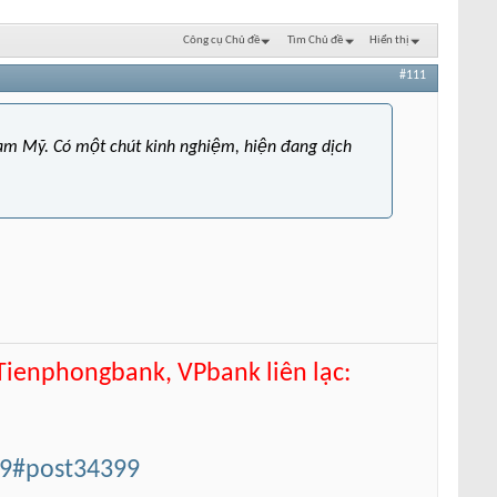
Công cụ Chủ đề
Tìm Chủ đề
Hiển thị
#111
̣m Mỹ. Có một chút kinh nghiệm, hiện đang dịch
 Tienphongbank, VPbank liên lạc:
99#post34399