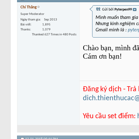
Chí Thăng
Gửi bởi
Pyterpen99
Super Moderator
Mình muốn tham gia d
Ngày tham gia
Sep 2013
Nhưng kinh nghiệm ch
Bài viết
1,895
Gmail mình là :
pyte
Thanks
1,079
Thanked 627 Times in 480 Posts
Chào bạn, mình đã
Cám ơn bạn!
Đăng ký dịch - Trả
dich.thienthucac
Yêu cầu set điểm: