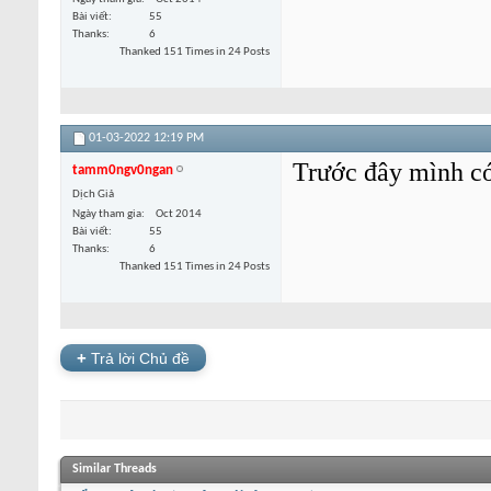
Bài viết
55
Thanks
6
Thanked 151 Times in 24 Posts
01-03-2022
12:19 PM
Trước đây mình có
tamm0ngv0ngan
Dịch Giả
Ngày tham gia
Oct 2014
Bài viết
55
Thanks
6
Thanked 151 Times in 24 Posts
+
Trả lời Chủ đề
Similar Threads