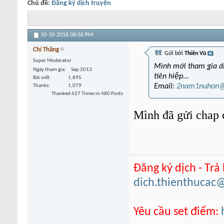
Chủ đề:
Đăng ký dịch truyện
10-10-2016
06:56 PM
Chí Thăng
Gửi bởi
Thiên Vũ
Super Moderator
Mình mới tham gia diê
Ngày tham gia
Sep 2013
tiên hiệp...
Bài viết
1,895
Email:
2nam1nuhon@
Thanks
1,079
Thanked 627 Times in 480 Posts
Mình đã gửi chap 
Đăng ký dịch - Trả
dich.thienthucac
Yêu cầu set điểm: