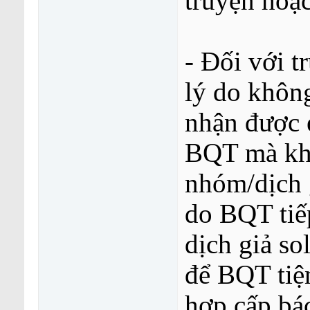
truyện hoặc
- Đối với 
lý do khôn
nhận được 
BQT mà khô
nhóm/dịch g
do BQT tiế
dịch giả so
để BQT tiện
hợp cấp bá