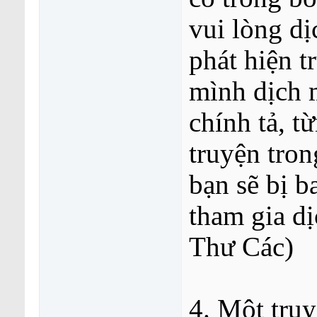
vui lòng dị
phát hiện t
mình dịch m
chính tả, 
truyện tro
bạn sẽ bị 
tham gia dị
Thư Các)
4. Một truy