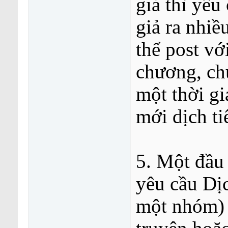
giả thì yêu
giả ra nhiề
thể post vớ
chương, ch
một thời gi
mới dịch ti
5. Một đầu 
yêu cầu Dị
một nhóm) p