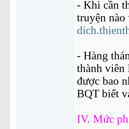
- Khi cần 
truyện nào 
dich.thien
- Hàng thá
thành viên
được bao n
BQT biết v
IV. Mức ph