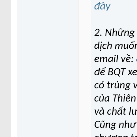
đây
2. Những 
dịch muốn
email về:
để BQT xe
có trùng 
của Thiên
và chất l
Cũng như 