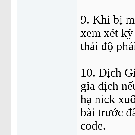
9. Khi bị 
xem xét kỹ 
thái độ phải
10. Dịch G
gia dịch nế
hạ nick xu
bài trước đ
code.