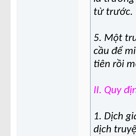
từ trước.
5. Một tr
cầu để mi
tiên rồi 
II. Quy đị
1. Dịch g
dịch truy