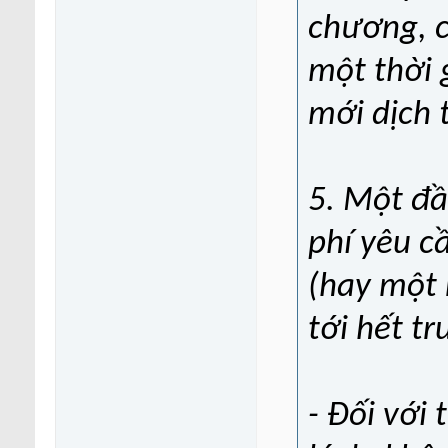
chương, 
một thời g
mới dịch t
5. Một đầ
phí yêu c
(hay một 
tới hết t
- Đối với