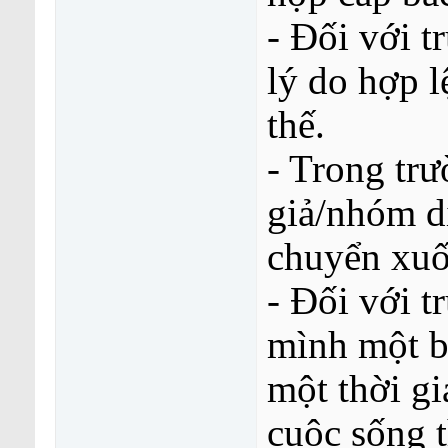
- Đối với t
lý do hợp 
thế.
- Trong tr
giả/nhóm d
chuyển xuốn
- Đối với t
mình một b
một thời gi
cuộc sống t