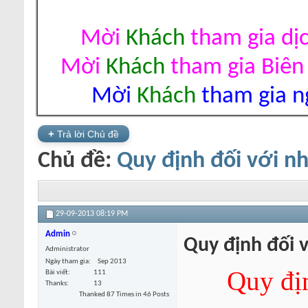
Mời
Khách
tham gia dị
Mời
Khách
tham gia Biên
Mời
Khách
tham gia ng
+
Trả lời Chủ đề
Chủ đề:
Quy định đối với n
29-09-2013
08:19 PM
Admin
Quy định đối 
Administrator
Ngày tham gia
Sep 2013
Quy đị
Bài viết
111
Thanks
13
Thanked 87 Times in 46 Posts