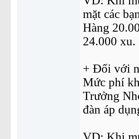
VD: Khi mu
mặt các bạ
Hàng 20.00
24.000 xu.
+ Đối với
Mức phí kh
Trưởng Nhó
đàn áp dụn
VD: Khi mu