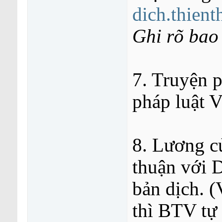
dich.thien
Ghi rõ bao 
7. Truyện 
pháp luật 
8. Lương c
thuận với D
bản dịch. (
thì BTV tự