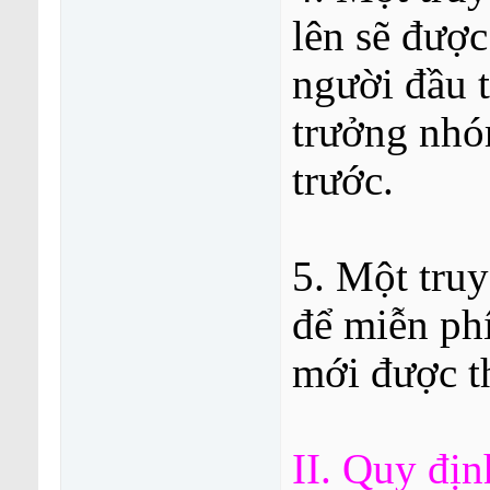
lên sẽ được
người đầu t
trưởng nhó
trước.
5. Một tru
để miễn phí
mới được t
II. Quy địn