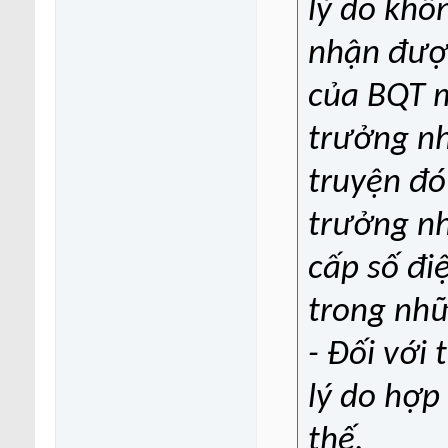
lý do khô
nhận được
của BQT m
trưởng nh
truyện đó
trưởng nh
cấp số điệ
trong nh
- Đối với
lý do hợp
thế.