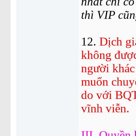
nhất chỉ có
thì VIP cũn
12.
Dịch g
không được
người khác
muốn chuyể
do với BQT
vĩnh viễn.
III. Quyền 