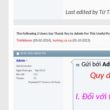
Last edited by Từ 
The Following 2 Users Say Thank You to Admin For This Useful Po
Trinhbloom
(05-02-2014),
trường ca ca
(01-10-2013)
26-02-2014
08:09 PM
Admin
Gửi bởi
Ad
Administrator
Ngày tham gia
Sep 2013
Quy đ
Bài viết
111
Thanks
13
Thanked 87 Times in 46 Posts
I. Đối với