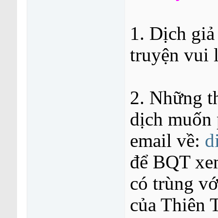
1. Dịch gi
truyện vui 
2. Những t
dịch muốn 
email về:
d
để BQT xem
có trùng v
của Thiên 