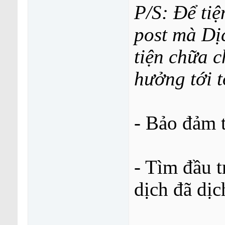
P/S: Để tiệ
post mà Dị
tiện chữa c
hưởng tới t
- Bảo đảm t
- Tìm đầu 
dịch đã dịc