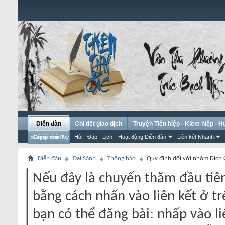
Diễn đàn
Chi tiết giao dịch
Truyện Tiên hiệp - Kiếm hiệp - 
Bài gửi hôm nay
Có gì mới?
Hỏi - Đáp
Lịch
Hoạt động Diễn đàn
Liên kết Nhanh
Diễn đàn
Đại Sảnh
Thông báo
Quy định đối với nhóm Dịch 
Nếu đây là chuyến thăm đầu tiên
bằng cách nhấn vào liên kết ở tr
bạn có thể đăng bài: nhấp vào li