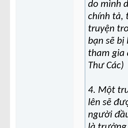
do mình d
chính tả,
truyện tr
bạn sẽ bị
tham gia 
Thư Các)
4. Một tr
lên sẽ đư
người đầu
là trưởn