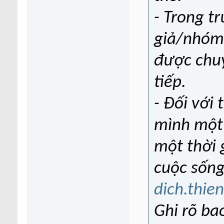
- Trong t
giả/nhóm 
được chuy
tiếp.
- Đối với
mình một 
một thời 
cuộc sống
dich.thi
Ghi rõ bao