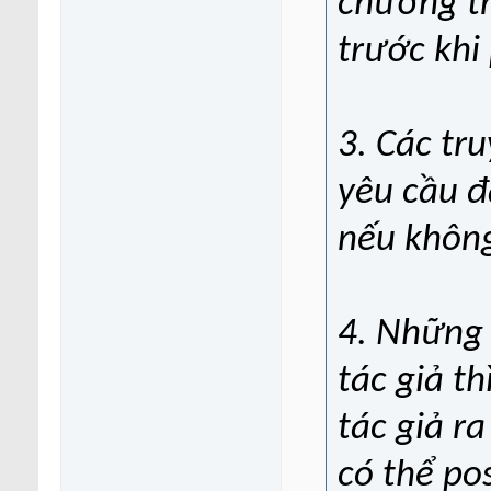
chương t
trước khi 
3. Các tr
yêu cầu đ
nếu không
4. Những 
tác giả th
tác giả r
có thể po