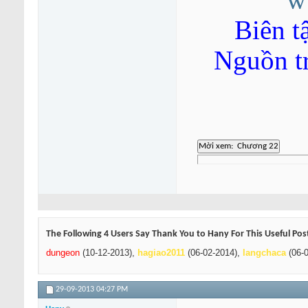
w
Biên t
Nguồn t
The Following 4 Users Say Thank You to Hany For This Useful Pos
dungeon
(10-12-2013),
hagiao2011
(06-02-2014),
langchaca
(06-
29-09-2013
04:27 PM