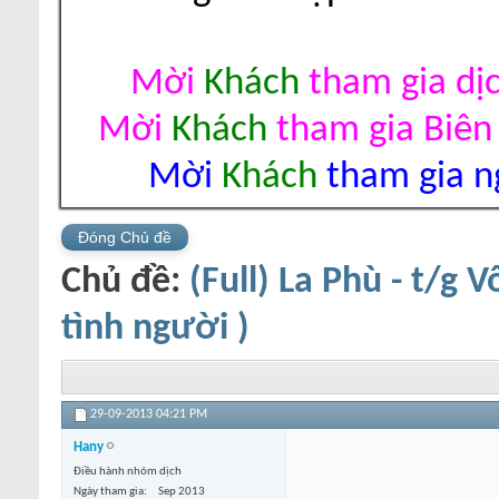
Mời
Khách
tham gia dị
Mời
Khách
tham gia Biên
Mời
Khách
tham gia ng
Đóng Chủ đề
Chủ đề:
(Full) La Phù - t/g 
tình người )
29-09-2013
04:21 PM
Hany
Điều hành nhóm dịch
Ngày tham gia
Sep 2013