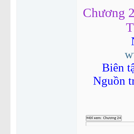
Chương 2
T
w
Biên t
Nguồn t