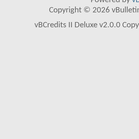
Powered by
vB
Copyright © 2026 vBulletin 
vBCredits II Deluxe v2.0.0 Co