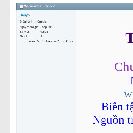
29-09-2013
05:55 PM
Hany
Điều hành nhóm dịch
Ngày tham gia
Sep 2013
T
Bài viết
4,529
Thanks
1
Thanked 5,805 Times in 2,706 Posts
Chư
w
Biên t
Nguồn t