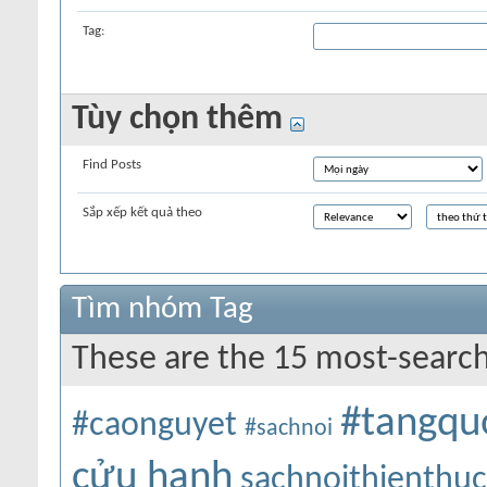
Tag:
Tùy chọn thêm
Find Posts
Sắp xếp kết quả theo
Tìm nhóm Tag
These are the 15 most-search
#tangqu
#caonguyet
#sachnoi
cửu hanh
sachnoithienthu