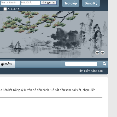
Trợ giúp
Đăng Ký
Ghi nhớ?
»
«
 gì mới?
Tìm kiếm nâng cao
o liên kết Đăng ký ở trên để tiến hành. Để bắt đầu xem bài viết, chọn Diễn