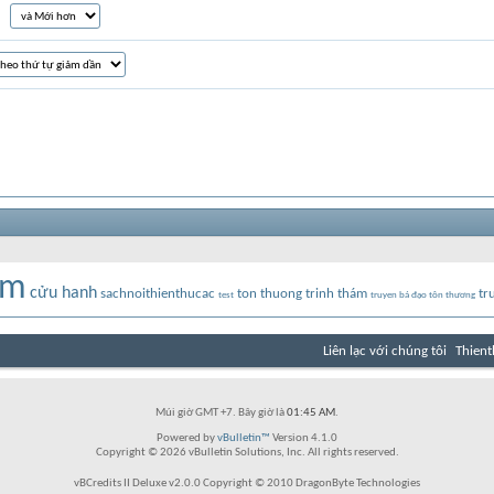
ám
cửu hanh
sachnoithienthucac
ton thuong
trinh thám
tr
test
truyen bá đạo tôn thương
Liên lạc với chúng tôi
Thient
Múi giờ GMT +7. Bây giờ là
01:45 AM
.
Powered by
vBulletin™
Version 4.1.0
Copyright © 2026 vBulletin Solutions, Inc. All rights reserved.
vBCredits II Deluxe v2.0.0 Copyright © 2010 DragonByte Technologies