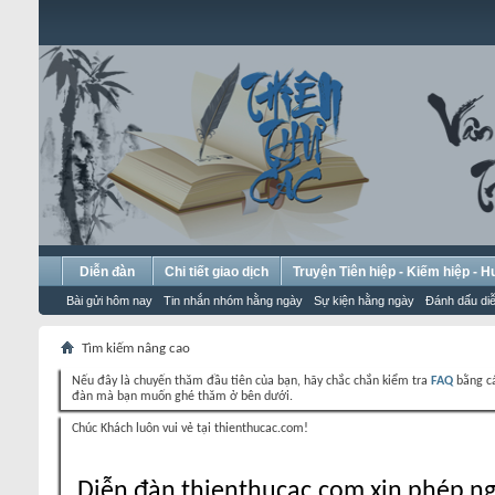
Diễn đàn
Chi tiết giao dịch
Truyện Tiên hiệp - Kiếm hiệp - 
Bài gửi hôm nay
Tin nhắn nhóm hằng ngày
Sự kiện hằng ngày
Đánh dấu diễ
Tìm kiếm nâng cao
Nếu đây là chuyến thăm đầu tiên của bạn, hãy chắc chắn kiểm tra
FAQ
bằng cá
đàn mà bạn muốn ghé thăm ở bên dưới.
Chúc Khách luôn vui vẻ tại thienthucac.com!
Diễn đàn thienthucac.com xin phép ng