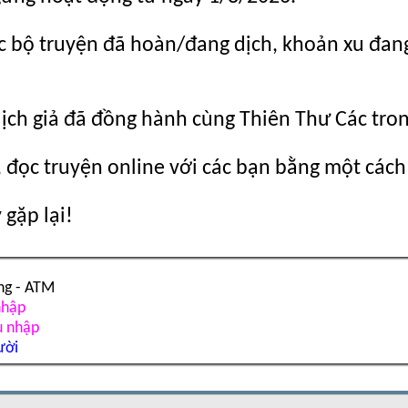
c bộ truyện đã hoàn/đang dịch, khoản xu đang c
dịch giả đã đồng hành cùng Thiên Thư Các tro
 đọc truyện online với các bạn bằng một cách
gặp lại!
ng - ATM
nhập
u nhập
ười