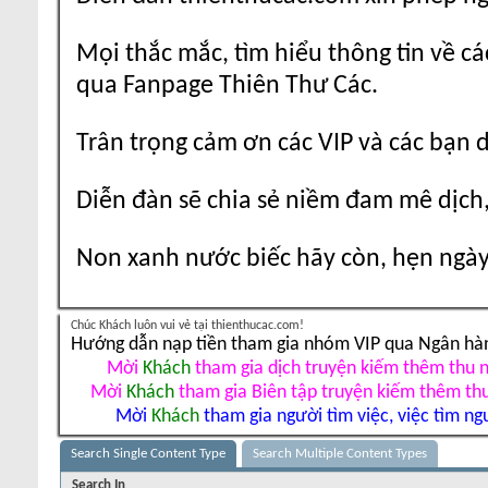
Mọi thắc mắc, tìm hiểu thông tin về cá
qua Fanpage Thiên Thư Các.
Trân trọng cảm ơn các VIP và các bạn 
Diễn đàn sẽ chia sẻ niềm đam mê dịch,
Non xanh nước biếc hãy còn, hẹn ngày 
Chúc Khách luôn vui vẻ tại thienthucac.com!
Hướng dẫn nạp tiền tham gia nhóm VIP qua Ngân hà
Mời
Khách
tham gia dịch truyện kiếm thêm thu 
Mời
Khách
tham gia Biên tập truyện kiếm thêm th
Mời
Khách
tham gia người tìm việc, việc tìm ng
Search Single Content Type
Search Multiple Content Types
Search In