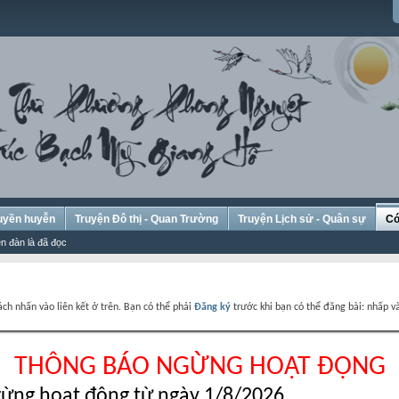
Huyền huyễn
Truyện Đô thị - Quan Trường
Truyện Lịch sử - Quân sự
Có
n đàn là đã đọc
ch nhấn vào liên kết ở trên. Bạn có thể phải
Đăng ký
trước khi bạn có thể đăng bài: nhấp và
THÔNG BÁO NGỪNG HOẠT ĐỘNG
ừng hoạt động từ ngày 1/8/2026.