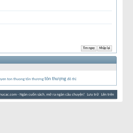
tôn thượng
uyen ton thuong
tôn thương
đô thị
hucac.com - Ngàn cuốn sách, mở ra ngàn câu chuyện!
Lưu trữ
Lên trên