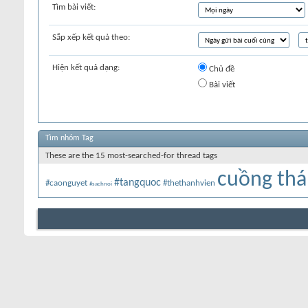
Tìm bài viết:
Sắp xếp kết quả theo:
Hiện kết quả dạng:
Chủ đề
Bài viết
Tìm nhóm Tag
These are the 15 most-searched-for thread tags
cuồng th
#tangquoc
#caonguyet
#thethanhvien
#sachnoi