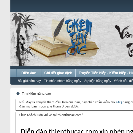
Diễn đàn
Chi tiết giao dịch
Truyện Tiên hiệp - Kiếm hiệp - 
Bài gửi hôm nay
Tin nhắn nhóm hằng ngày
Sự kiện hằng ngày
Đánh dấu diễ
Tìm kiếm nâng cao
Nếu đây là chuyến thăm đầu tiên của bạn, hãy chắc chắn kiểm tra
FAQ
bằng cá
đàn mà bạn muốn ghé thăm ở bên dưới.
Chúc Khách luôn vui vẻ tại thienthucac.com!
Diễn đàn thienthucac.com xin phép ng