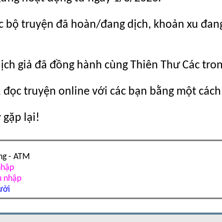
c bộ truyện đã hoàn/đang dịch, khoản xu đang c
dịch giả đã đồng hành cùng Thiên Thư Các tro
 đọc truyện online với các bạn bằng một cách
gặp lại!
ng - ATM
nhập
u nhập
ười