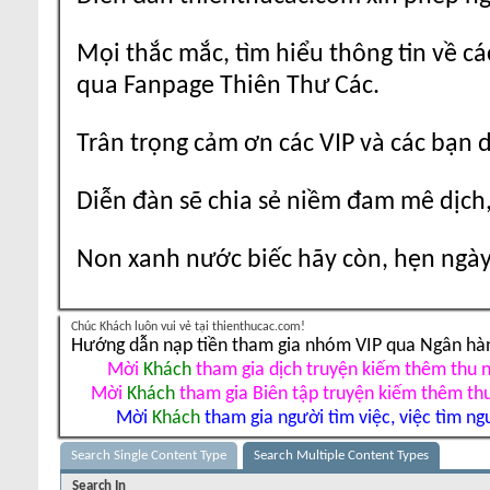
Mọi thắc mắc, tìm hiểu thông tin về cá
qua Fanpage Thiên Thư Các.
Trân trọng cảm ơn các VIP và các bạn 
Diễn đàn sẽ chia sẻ niềm đam mê dịch,
Non xanh nước biếc hãy còn, hẹn ngày 
Chúc Khách luôn vui vẻ tại thienthucac.com!
Hướng dẫn nạp tiền tham gia nhóm VIP qua Ngân hà
Mời
Khách
tham gia dịch truyện kiếm thêm thu 
Mời
Khách
tham gia Biên tập truyện kiếm thêm th
Mời
Khách
tham gia người tìm việc, việc tìm ng
Search Single Content Type
Search Multiple Content Types
Search In