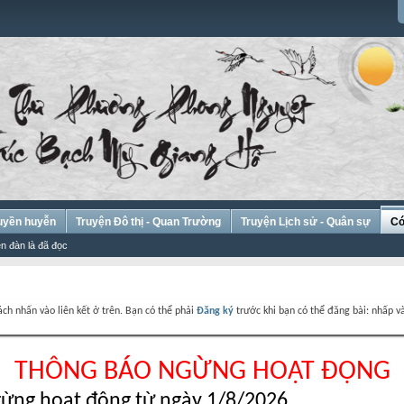
Huyền huyễn
Truyện Đô thị - Quan Trường
Truyện Lịch sử - Quân sự
Có
n đàn là đã đọc
ch nhấn vào liên kết ở trên. Bạn có thể phải
Đăng ký
trước khi bạn có thể đăng bài: nhấp và
THÔNG BÁO NGỪNG HOẠT ĐỘNG
ừng hoạt động từ ngày 1/8/2026.