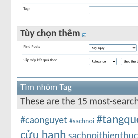
Tag:
Tùy chọn thêm
Find Posts
Sắp xếp kết quả theo
Tìm nhóm Tag
These are the 15 most-search
#tangqu
#caonguyet
#sachnoi
cửu hanh
sachnoithienthu