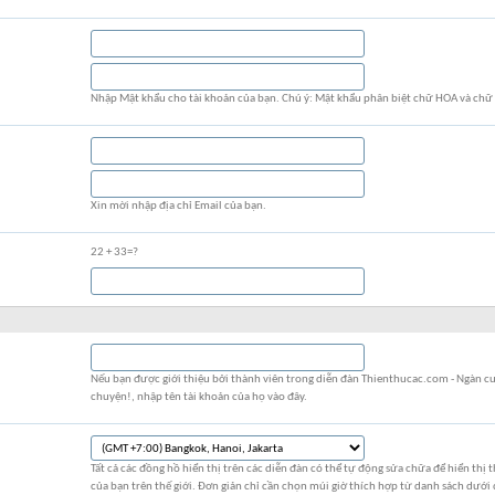
Nhập Mật khẩu cho tài khoản của bạn. Chú ý: Mật khẩu phân biệt chữ HOA và chữ
Xin mời nhập địa chỉ Email của bạn.
22 + 33=?
Nếu bạn được giới thiệu bởi thành viên trong diễn đàn Thienthucac.com - Ngàn c
chuyện!, nhập tên tài khoản của họ vào đây.
Tất cả các đồng hồ hiển thị trên các diễn đàn có thể tự động sửa chữa để hiển thị th
của bạn trên thế giới. Đơn giản chỉ cần chọn múi giờ thích hợp từ danh sách dưới 