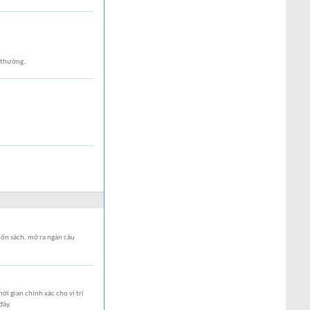
 thường.
uốn sách, mở ra ngàn câu
ời gian chính xác cho vị trí
đây.