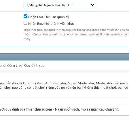
Nhận Email từ Ban quản trị
Nhận Emeil từ thành viên khác
Theo thời gian, các quản trị viên hoặc các thành viên khác có thể muốn gửi cho b
nhắn. Nếu bạn không muốn nhận email từ những người nhất định sau đó bạn có th
ở đây
 phải đồng ý với Quy định sau:
 của diễn đàn,từ Quản Trị Viên, Administrator, Super Moderator, Moderator đến memb
ân chơi nào cũng có luật chơi riêng của nó và nếu bạn không thích luật chơi, bạn c
iết có tiêu đề không mô tả được nội dung bài viết như: "????", "Vào đây coi này", "H
.. Những bài viết này sẽ được biên tập lại tiêu đề, tuy nhiên nếu thành viên gửi bài vẫ
 các bài viết về sau sẽ bị xóa hoặc thành viên đó sẽ bị khóa nick khi vào diễn đàn.
ý với quy định của Thienthucac.com - Ngàn cuốn sách, mở ra ngàn câu chuyện!.
 đề thảo luận, bạn nên ghi tiêu đề cụ thể và ngắn gọn để người đọc biết ngay bạn mu
 đề cụ thể sẽ giúp cho bạn được trả lời câu hỏi nhanh chóng hơn. Nên tìm kiếm trước 