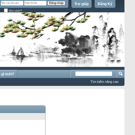
Trợ giúp
Đăng Ký
Ghi nhớ?
»
«
 gì mới?
Tìm kiếm nâng cao