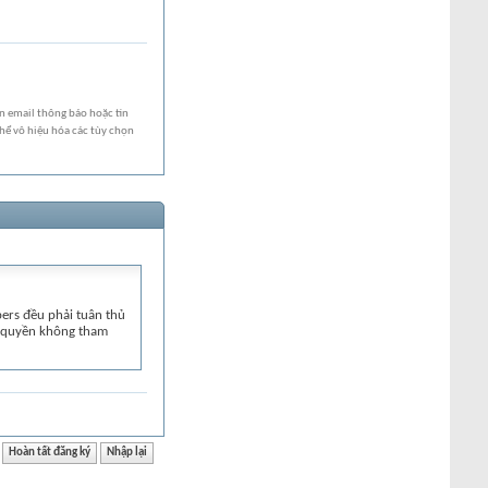
ạn email thông báo hoặc tin
ể vô hiệu hóa các tùy chọn
ers đều phải tuân thủ
ó quyền không tham
ay lắm", "Giúp mình
n vi phạm sau khi được
ốn nói gì trước khi
khi đặt câu hỏi.