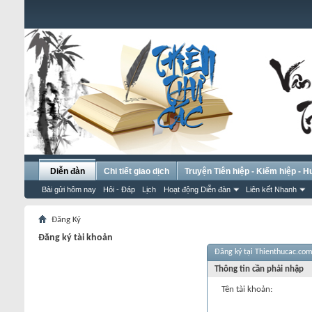
Diễn đàn
Chi tiết giao dịch
Truyện Tiên hiệp - Kiếm hiệp - 
Bài gửi hôm nay
Hỏi - Đáp
Lịch
Hoạt động Diễn đàn
Liên kết Nhanh
Đăng Ký
Đăng ký tài khoản
Đăng ký tại Thienthucac.com
Thông tin cần phải nhập
Tên tài khoản: