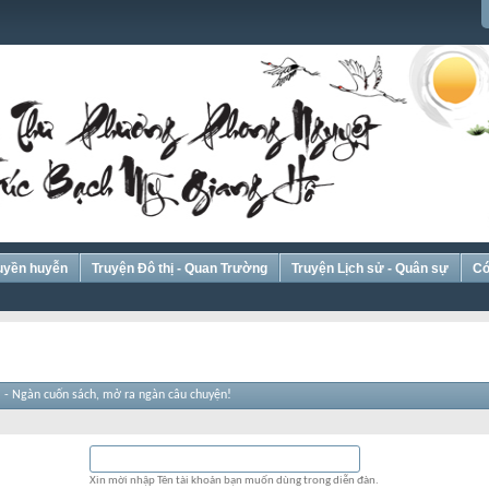
Huyền huyễn
Truyện Đô thị - Quan Trường
Truyện Lịch sử - Quân sự
Có
 - Ngàn cuốn sách, mở ra ngàn câu chuyện!
Xin mời nhập Tên tài khoản bạn muốn dùng trong diễn đàn.