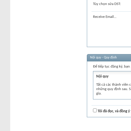
Tùy chọn sửa DST:
Receive Email...
Nội quy - Quy định
Để tiếp tục đăng ký, bạn
Nội quy
Tất cả các thành viên
những quy định sau. S
gia.
1) Không gửi các bài v
với", "Admin ơi", v.v.
nhắc nhở nhiều lần thì
Tôi đã đọc, và đồng 
2) Để hỏi hoặc đặt vấn
xem bài viết. Ghi tiêu