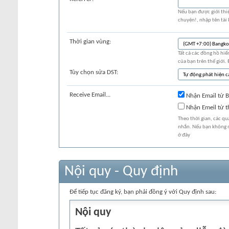
Nếu bạn được giới thi
chuyện!, nhập tên tài
Thời gian vùng:
Tất cả các đồng hồ hiể
của bạn trên thế giới.
Tùy chọn sửa DST:
Receive Email...
Nhận Email từ B
Nhận Emeil từ t
Theo thời gian, các qu
nhắn. Nếu bạn không m
ở đây
Nội quy - Quy định
Để tiếp tục đăng ký, bạn phải đồng ý với Quy định sau:
Nội quy