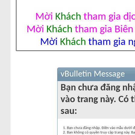
Mời
Khách
tham gia dị
Mời
Khách
tham gia Biên
Mời
Khách
tham gia ng
vBulletin Message
Bạn chưa đăng nh
vào trang này. Có t
sau:
Bạn chưa đăng nhập. Điền vào mẫu dưới đâ
Bạn không có quyền truy cập trang này. Bạ