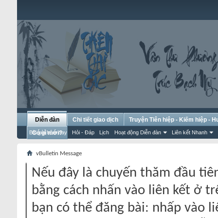
Diễn đàn
Chi tiết giao dịch
Truyện Tiên hiệp - Kiếm hiệp - 
Bài gửi hôm nay
Có gì mới?
Hỏi - Đáp
Lịch
Hoạt động Diễn đàn
Liên kết Nhanh
vBulletin Message
Nếu đây là chuyến thăm đầu tiên
bằng cách nhấn vào liên kết ở tr
bạn có thể đăng bài: nhấp vào li