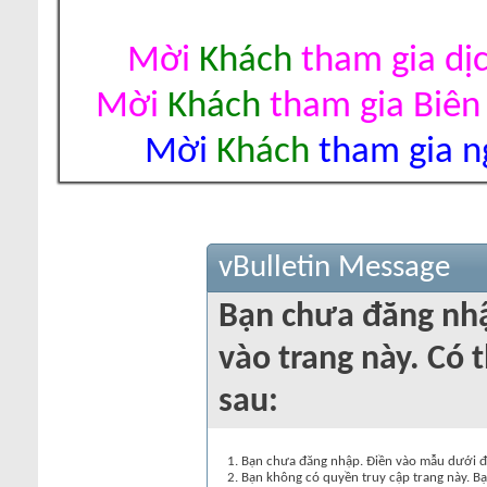
Mời
Khách
tham gia dị
Mời
Khách
tham gia Biên
Mời
Khách
tham gia ng
vBulletin Message
Bạn chưa đăng nh
vào trang này. Có t
sau:
Bạn chưa đăng nhập. Điền vào mẫu dưới đâ
Bạn không có quyền truy cập trang này. Bạ