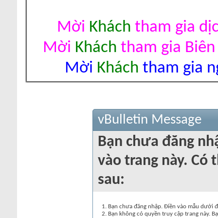
Mời
Khách
tham gia dị
Mời
Khách
tham gia Biên
Mời
Khách
tham gia ng
vBulletin Message
Bạn chưa đăng nh
vào trang này. Có t
sau:
Bạn chưa đăng nhập. Điền vào mẫu dưới đâ
Bạn không có quyền truy cập trang này. Bạ