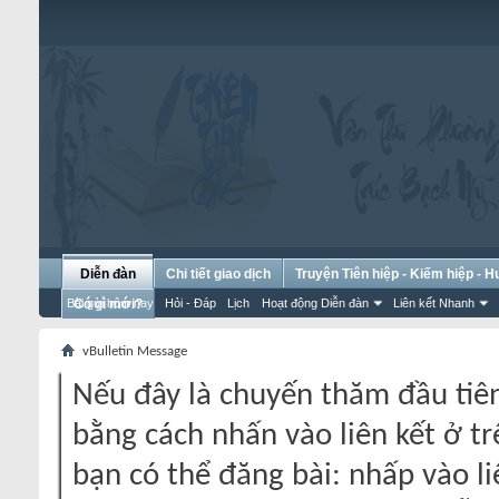
Diễn đàn
Chi tiết giao dịch
Truyện Tiên hiệp - Kiếm hiệp - 
Bài gửi hôm nay
Có gì mới?
Hỏi - Đáp
Lịch
Hoạt động Diễn đàn
Liên kết Nhanh
vBulletin Message
Nếu đây là chuyến thăm đầu tiên
bằng cách nhấn vào liên kết ở tr
bạn có thể đăng bài: nhấp vào li