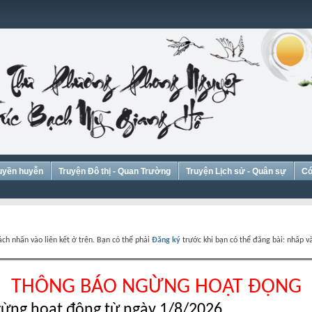
Huyền huyễn
Truyện Đô thị - Quan Trường
Truyện Lịch sử - Quân sự
Có
ch nhấn vào liên kết ở trên. Bạn có thể phải
Đăng ký
trước khi bạn có thể đăng bài: nhấp và
THÔNG BÁO NGỪNG HOẠT ĐỘNG
ừng hoạt động từ ngày 1/8/2026.