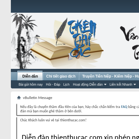
Diễn đàn
Chi tiết giao dịch
Truyện Tiên hiệp - Kiếm hiệp - 
Bài gửi hôm nay
Hỏi - Đáp
Lịch
Hoạt động Diễn đàn
Liên kết Nhanh
vBulletin Message
Nếu đây là chuyến thăm đầu tiên của bạn, hãy chắc chắn kiểm tra
FAQ
bằng cá
đàn mà bạn muốn ghé thăm ở bên dưới.
Chúc Khách luôn vui vẻ tại thienthucac.com!
Diễn đàn thienthucac.com xin phép ng