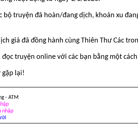
c bộ truyện đã hoàn/đang dịch, khoản xu đang c
dịch giả đã đồng hành cùng Thiên Thư Các tro
 đọc truyện online với các bạn bằng một cách
gặp lại!
ng - ATM
nhập
u nhập
ười