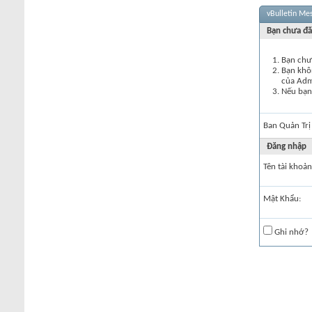
vBulletin Me
Bạn chưa đă
Bạn chư
Bạn khôn
của Ad
Nếu bạn 
Ban Quản Trị
Đăng nhập
Tên tài khoản
Mật Khẩu:
Ghi nhớ?