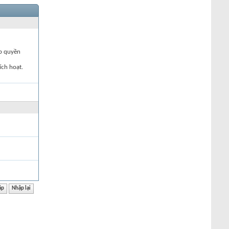
ập quyền
ích hoạt.