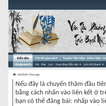
Diễn đàn
Chi tiết giao dịch
Truyện Tiên hiệp - Kiếm hiệp - 
Bài gửi hôm nay
Có gì mới?
Hỏi - Đáp
Lịch
Hoạt động Diễn đàn
Liên kết Nhanh
vBulletin Message
Nếu đây là chuyến thăm đầu tiên
bằng cách nhấn vào liên kết ở tr
bạn có thể đăng bài: nhấp vào li