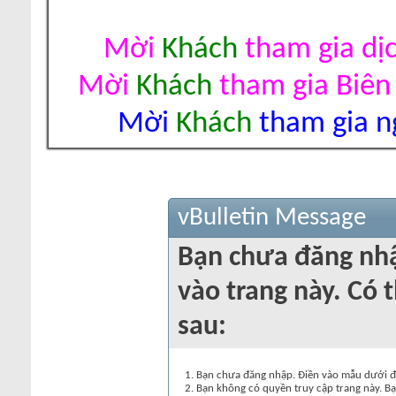
Mời
Khách
tham gia dị
Mời
Khách
tham gia Biên
Mời
Khách
tham gia ng
vBulletin Message
Bạn chưa đăng nh
vào trang này. Có t
sau:
Bạn chưa đăng nhập. Điền vào mẫu dưới đâ
Bạn không có quyền truy cập trang này. Bạ