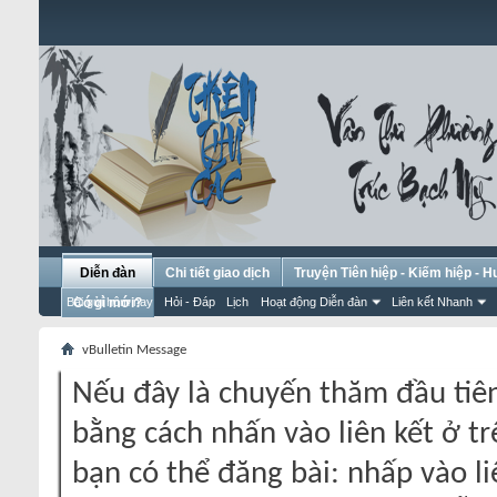
Diễn đàn
Chi tiết giao dịch
Truyện Tiên hiệp - Kiếm hiệp - 
Bài gửi hôm nay
Có gì mới?
Hỏi - Đáp
Lịch
Hoạt động Diễn đàn
Liên kết Nhanh
vBulletin Message
Nếu đây là chuyến thăm đầu tiên
bằng cách nhấn vào liên kết ở tr
bạn có thể đăng bài: nhấp vào li