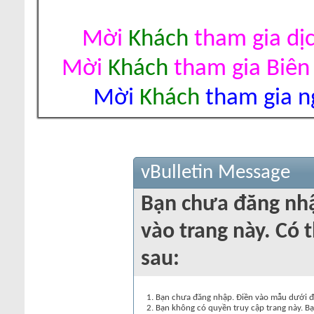
Mời
Khách
tham gia dị
Mời
Khách
tham gia Biên
Mời
Khách
tham gia ng
vBulletin Message
Bạn chưa đăng nh
vào trang này. Có t
sau:
Bạn chưa đăng nhập. Điền vào mẫu dưới đâ
Bạn không có quyền truy cập trang này. Bạ