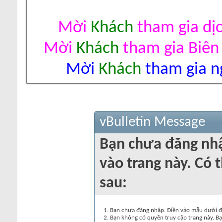
Mời
Khách
tham gia dị
Mời
Khách
tham gia Biên
Mời
Khách
tham gia ng
vBulletin Message
Bạn chưa đăng nh
vào trang này. Có t
sau:
Bạn chưa đăng nhập. Điền vào mẫu dưới đâ
Bạn không có quyền truy cập trang này. Bạ