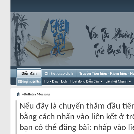
Diễn đàn
Chi tiết giao dịch
Truyện Tiên hiệp - Kiếm hiệp - 
Bài gửi hôm nay
Có gì mới?
Hỏi - Đáp
Lịch
Hoạt động Diễn đàn
Liên kết Nhanh
vBulletin Message
Nếu đây là chuyến thăm đầu tiên
bằng cách nhấn vào liên kết ở tr
bạn có thể đăng bài: nhấp vào li