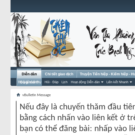
Diễn đàn
Chi tiết giao dịch
Truyện Tiên hiệp - Kiếm hiệp - 
Bài gửi hôm nay
Có gì mới?
Hỏi - Đáp
Lịch
Hoạt động Diễn đàn
Liên kết Nhanh
vBulletin Message
Nếu đây là chuyến thăm đầu tiên
bằng cách nhấn vào liên kết ở tr
bạn có thể đăng bài: nhấp vào li