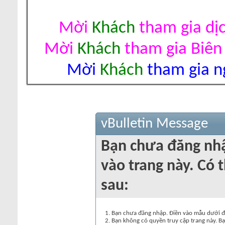
Mời
Khách
tham gia dị
Mời
Khách
tham gia Biên
Mời
Khách
tham gia ng
vBulletin Message
Bạn chưa đăng nh
vào trang này. Có t
sau:
Bạn chưa đăng nhập. Điền vào mẫu dưới đâ
Bạn không có quyền truy cập trang này. Bạ