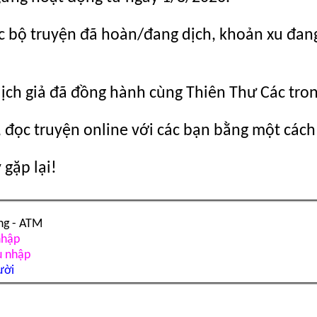
c bộ truyện đã hoàn/đang dịch, khoản xu đang c
dịch giả đã đồng hành cùng Thiên Thư Các tro
 đọc truyện online với các bạn bằng một cách
gặp lại!
ng - ATM
nhập
u nhập
ười