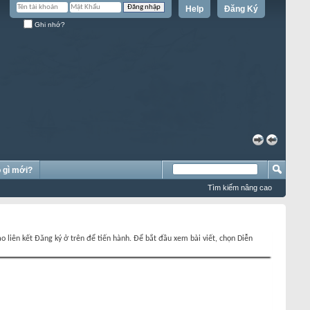
Help
Đăng Ký
Ghi nhớ?
»
«
 gì mới?
Tìm kiếm nâng cao
o liên kết Đăng ký ở trên để tiến hành. Để bắt đầu xem bài viết, chọn Diễn