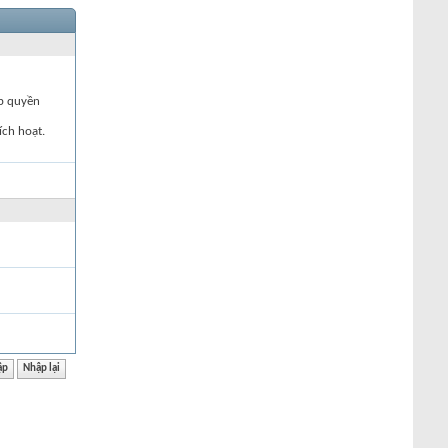
ập quyền
ích hoạt.