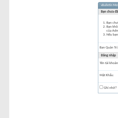
vBulletin Me
Bạn chưa đă
Bạn chư
Bạn khôn
của Ad
Nếu bạn 
Ban Quản Trị
Đăng nhập
Tên tài khoản
Mật Khẩu:
Ghi nhớ?