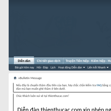
Diễn đàn
Chi tiết giao dịch
Truyện Tiên hiệp - Kiếm hiệp - 
Bài gửi hôm nay
Hỏi - Đáp
Lịch
Hoạt động Diễn đàn
Liên kết Nhanh
vBulletin Message
Nếu đây là chuyến thăm đầu tiên của bạn, hãy chắc chắn kiểm tra
FAQ
bằng cá
đàn mà bạn muốn ghé thăm ở bên dưới.
Chúc Khách luôn vui vẻ tại thienthucac.com!
Diễn đàn thienthucac.com xin phép ng