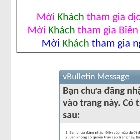
Mời
Khách
tham gia dị
Mời
Khách
tham gia Biên
Mời
Khách
tham gia ng
vBulletin Message
Bạn chưa đăng nh
vào trang này. Có t
sau:
Bạn chưa đăng nhập. Điền vào mẫu dưới đâ
Bạn không có quyền truy cập trang này. Bạ