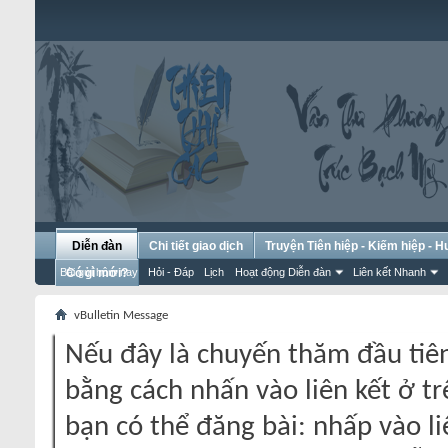
Diễn đàn
Chi tiết giao dịch
Truyện Tiên hiệp - Kiếm hiệp - 
Bài gửi hôm nay
Có gì mới?
Hỏi - Đáp
Lịch
Hoạt động Diễn đàn
Liên kết Nhanh
vBulletin Message
Nếu đây là chuyến thăm đầu tiên
bằng cách nhấn vào liên kết ở tr
bạn có thể đăng bài: nhấp vào li