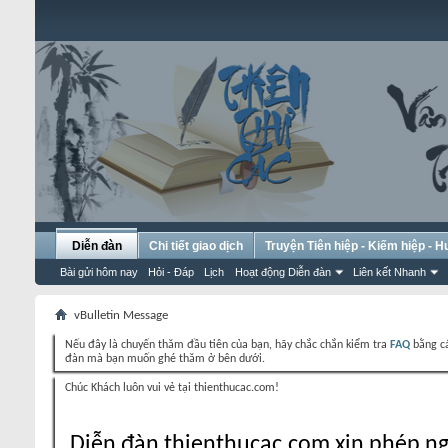
Diễn đàn
Chi tiết giao dịch
Truyện Tiên hiệp - Kiếm hiệp - 
Bài gửi hôm nay
Hỏi - Đáp
Lịch
Hoạt động Diễn đàn
Liên kết Nhanh
vBulletin Message
Nếu đây là chuyến thăm đầu tiên của bạn, hãy chắc chắn kiểm tra
FAQ
bằng cá
đàn mà bạn muốn ghé thăm ở bên dưới.
Chúc Khách luôn vui vẻ tại thienthucac.com!
Diễn đàn thienthucac.com xin phép ng