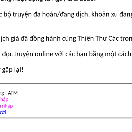
c bộ truyện đã hoàn/đang dịch, khoản xu đang c
dịch giả đã đồng hành cùng Thiên Thư Các tro
 đọc truyện online với các bạn bằng một cách
gặp lại!
ng - ATM
nhập
u nhập
ười