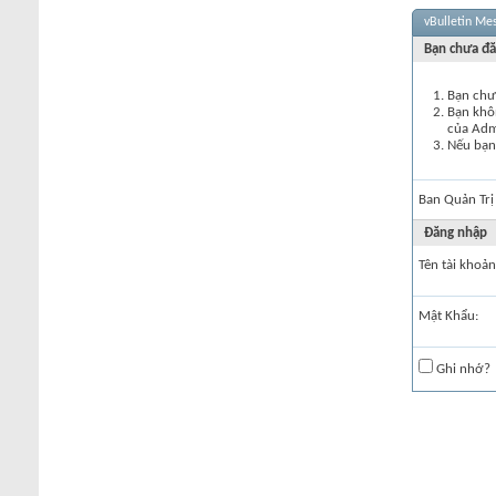
vBulletin Me
Bạn chưa đă
Bạn chư
Bạn khôn
của Ad
Nếu bạn 
Ban Quản Trị
Đăng nhập
Tên tài khoản
Mật Khẩu:
Ghi nhớ?