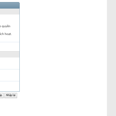
ập quyền
ích hoạt.