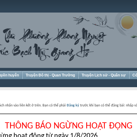
Huyền huyễn
Truyện Đô thị - Quan Trường
Truyện Lịch sử - Quân sự
Có
ch nhấn vào liên kết ở trên. Bạn có thể phải
Đăng ký
trước khi bạn có thể đăng bài: nhấp và
THÔNG BÁO NGỪNG HOẠT ĐỘNG
ừng hoạt động từ ngày 1/8/2026.