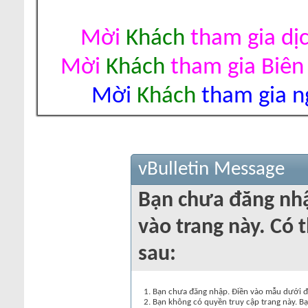
Mời
Khách
tham gia dị
Mời
Khách
tham gia Biên
Mời
Khách
tham gia ng
vBulletin Message
Bạn chưa đăng nh
vào trang này. Có t
sau:
Bạn chưa đăng nhập. Điền vào mẫu dưới đâ
Bạn không có quyền truy cập trang này. Bạ