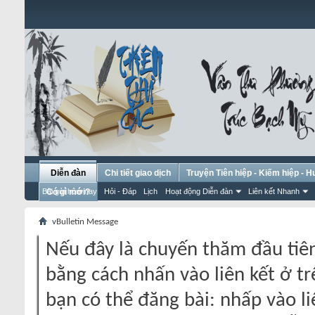
Diễn đàn
Chi tiết giao dịch
Truyện Tiên hiệp - Kiếm hiệp - 
Bài gửi hôm nay
Có gì mới?
Hỏi - Đáp
Lịch
Hoạt động Diễn đàn
Liên kết Nhanh
vBulletin Message
Nếu đây là chuyến thăm đầu tiên
bằng cách nhấn vào liên kết ở tr
bạn có thể đăng bài: nhấp vào li