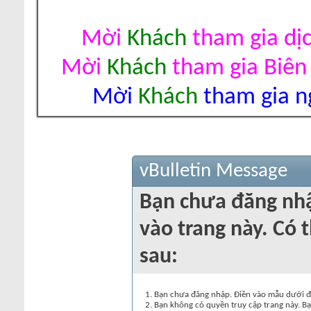
Mời
Khách
tham gia dị
Mời
Khách
tham gia Biên
Mời
Khách
tham gia ng
vBulletin Message
Bạn chưa đăng nh
vào trang này. Có t
sau:
Bạn chưa đăng nhập. Điền vào mẫu dưới đâ
Bạn không có quyền truy cập trang này. Bạ