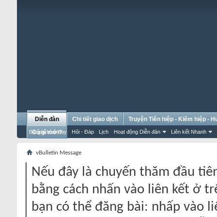
Diễn đàn
Chi tiết giao dịch
Truyện Tiên hiệp - Kiếm hiệp - 
Bài gửi hôm nay
Có gì mới?
Hỏi - Đáp
Lịch
Hoạt động Diễn đàn
Liên kết Nhanh
vBulletin Message
Nếu đây là chuyến thăm đầu tiên
bằng cách nhấn vào liên kết ở tr
bạn có thể đăng bài: nhấp vào li