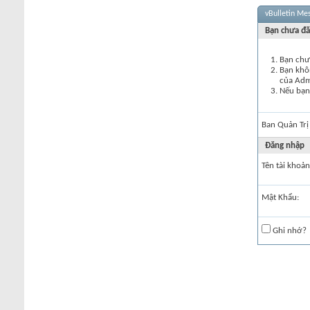
vBulletin Me
Bạn chưa đă
Bạn chư
Bạn khôn
của Ad
Nếu bạn 
Ban Quản Trị
Đăng nhập
Tên tài khoản
Mật Khẩu:
Ghi nhớ?