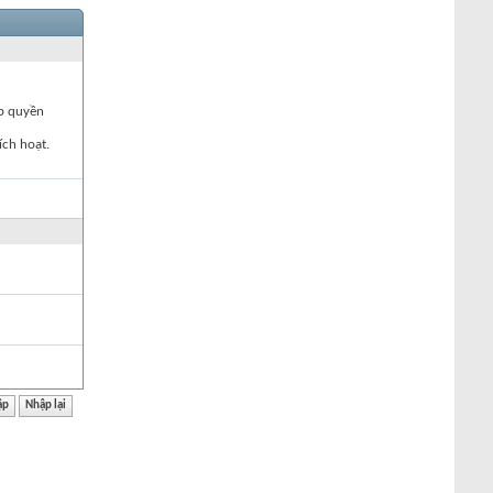
ập quyền
ích hoạt.