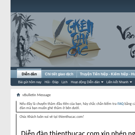
Diễn đàn
Chi tiết giao dịch
Truyện Tiên hiệp - Kiếm hiệp - 
Bài gửi hôm nay
Hỏi - Đáp
Lịch
Hoạt động Diễn đàn
Liên kết Nhanh
vBulletin Message
Nếu đây là chuyến thăm đầu tiên của bạn, hãy chắc chắn kiểm tra
FAQ
bằng cá
đàn mà bạn muốn ghé thăm ở bên dưới.
Chúc Khách luôn vui vẻ tại thienthucac.com!
Diễn đàn thienthucac.com xin phép ng