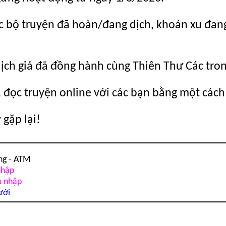
c bộ truyện đã hoàn/đang dịch, khoản xu đang c
dịch giả đã đồng hành cùng Thiên Thư Các tro
 đọc truyện online với các bạn bằng một cách
gặp lại!
ng - ATM
nhập
u nhập
ười