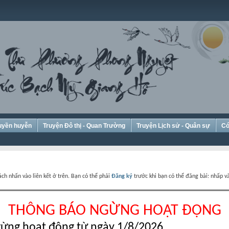
Huyền huyễn
Truyện Đô thị - Quan Trường
Truyện Lịch sử - Quân sự
Có
ch nhấn vào liên kết ở trên. Bạn có thể phải
Đăng ký
trước khi bạn có thể đăng bài: nhấp và
THÔNG BÁO NGỪNG HOẠT ĐỘNG
ừng hoạt động từ ngày 1/8/2026.