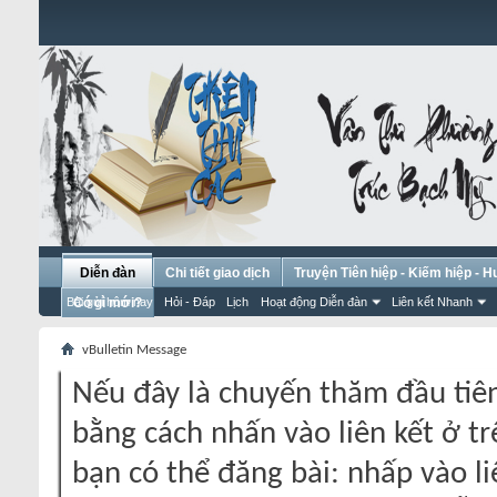
Diễn đàn
Chi tiết giao dịch
Truyện Tiên hiệp - Kiếm hiệp - 
Bài gửi hôm nay
Có gì mới?
Hỏi - Đáp
Lịch
Hoạt động Diễn đàn
Liên kết Nhanh
vBulletin Message
Nếu đây là chuyến thăm đầu tiên
bằng cách nhấn vào liên kết ở tr
bạn có thể đăng bài: nhấp vào li