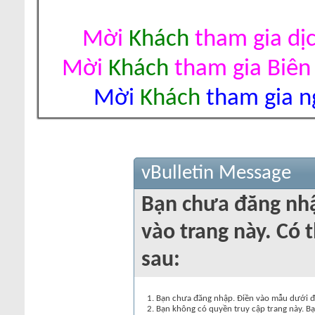
Mời
Khách
tham gia dị
Mời
Khách
tham gia Biên
Mời
Khách
tham gia ng
vBulletin Message
Bạn chưa đăng nh
vào trang này. Có t
sau:
Bạn chưa đăng nhập. Điền vào mẫu dưới đâ
Bạn không có quyền truy cập trang này. Bạ