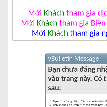
Mời
Khách
tham gia dị
Mời
Khách
tham gia Biên
Mời
Khách
tham gia ng
vBulletin Message
Bạn chưa đăng nh
vào trang này. Có t
sau:
Bạn chưa đăng nhập. Điền vào mẫu dưới đâ
Bạn không có quyền truy cập trang này. Bạ