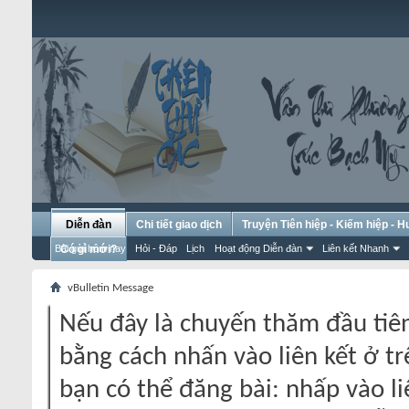
Diễn đàn
Chi tiết giao dịch
Truyện Tiên hiệp - Kiếm hiệp - 
Bài gửi hôm nay
Có gì mới?
Hỏi - Đáp
Lịch
Hoạt động Diễn đàn
Liên kết Nhanh
vBulletin Message
Nếu đây là chuyến thăm đầu tiên
bằng cách nhấn vào liên kết ở tr
bạn có thể đăng bài: nhấp vào li