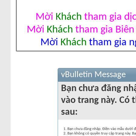
Mời
Khách
tham gia dị
Mời
Khách
tham gia Biên
Mời
Khách
tham gia ng
vBulletin Message
Bạn chưa đăng nh
vào trang này. Có t
sau:
Bạn chưa đăng nhập. Điền vào mẫu dưới đâ
Bạn không có quyền truy cập trang này. Bạ