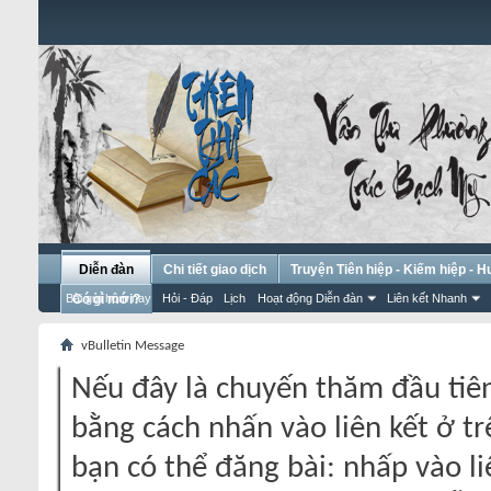
Diễn đàn
Chi tiết giao dịch
Truyện Tiên hiệp - Kiếm hiệp - 
Bài gửi hôm nay
Có gì mới?
Hỏi - Đáp
Lịch
Hoạt động Diễn đàn
Liên kết Nhanh
vBulletin Message
Nếu đây là chuyến thăm đầu tiên
bằng cách nhấn vào liên kết ở tr
bạn có thể đăng bài: nhấp vào li