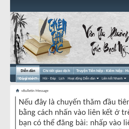
Diễn đàn
Chi tiết giao dịch
Truyện Tiên hiệp - Kiếm hiệp - 
Bài gửi hôm nay
Có gì mới?
Hỏi - Đáp
Lịch
Hoạt động Diễn đàn
Liên kết Nhanh
vBulletin Message
Nếu đây là chuyến thăm đầu tiên
bằng cách nhấn vào liên kết ở tr
bạn có thể đăng bài: nhấp vào li