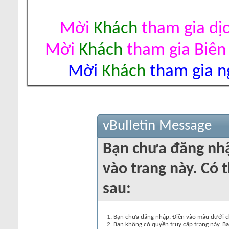
Mời
Khách
tham gia dị
Mời
Khách
tham gia Biên
Mời
Khách
tham gia ng
vBulletin Message
Bạn chưa đăng nh
vào trang này. Có t
sau:
Bạn chưa đăng nhập. Điền vào mẫu dưới đâ
Bạn không có quyền truy cập trang này. Bạ