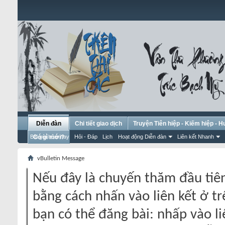
Diễn đàn
Chi tiết giao dịch
Truyện Tiên hiệp - Kiếm hiệp - 
Bài gửi hôm nay
Có gì mới?
Hỏi - Đáp
Lịch
Hoạt động Diễn đàn
Liên kết Nhanh
vBulletin Message
Nếu đây là chuyến thăm đầu tiên
bằng cách nhấn vào liên kết ở tr
bạn có thể đăng bài: nhấp vào li