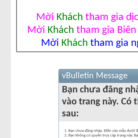
Mời
Khách
tham gia dị
Mời
Khách
tham gia Biên
Mời
Khách
tham gia ng
vBulletin Message
Bạn chưa đăng nh
vào trang này. Có t
sau:
Bạn chưa đăng nhập. Điền vào mẫu dưới đâ
Bạn không có quyền truy cập trang này. Bạ