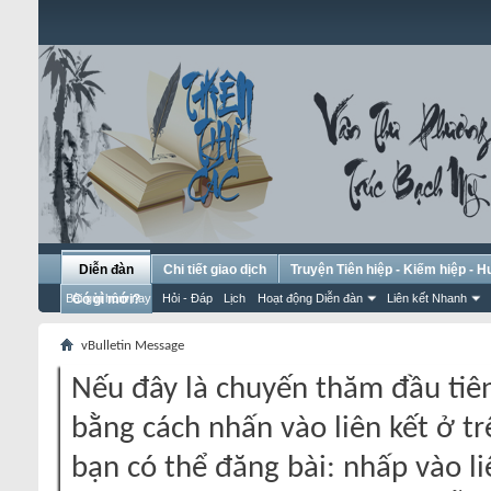
Diễn đàn
Chi tiết giao dịch
Truyện Tiên hiệp - Kiếm hiệp - 
Bài gửi hôm nay
Có gì mới?
Hỏi - Đáp
Lịch
Hoạt động Diễn đàn
Liên kết Nhanh
vBulletin Message
Nếu đây là chuyến thăm đầu tiên
bằng cách nhấn vào liên kết ở tr
bạn có thể đăng bài: nhấp vào li