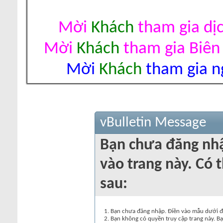
Mời
Khách
tham gia dị
Mời
Khách
tham gia Biên
Mời
Khách
tham gia ng
vBulletin Message
Bạn chưa đăng nh
vào trang này. Có t
sau:
Bạn chưa đăng nhập. Điền vào mẫu dưới đâ
Bạn không có quyền truy cập trang này. Bạ