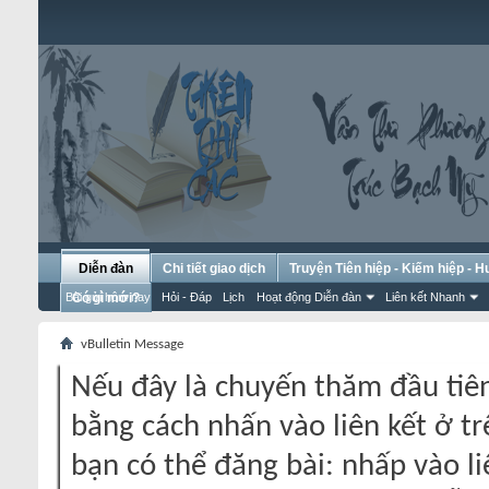
Diễn đàn
Chi tiết giao dịch
Truyện Tiên hiệp - Kiếm hiệp - 
Bài gửi hôm nay
Có gì mới?
Hỏi - Đáp
Lịch
Hoạt động Diễn đàn
Liên kết Nhanh
vBulletin Message
Nếu đây là chuyến thăm đầu tiên
bằng cách nhấn vào liên kết ở tr
bạn có thể đăng bài: nhấp vào li