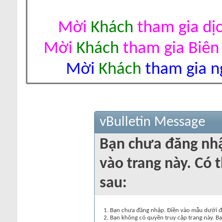
Mời
Khách
tham gia dị
Mời
Khách
tham gia Biên
Mời
Khách
tham gia ng
vBulletin Message
Bạn chưa đăng nh
vào trang này. Có t
sau:
Bạn chưa đăng nhập. Điền vào mẫu dưới đâ
Bạn không có quyền truy cập trang này. Bạ