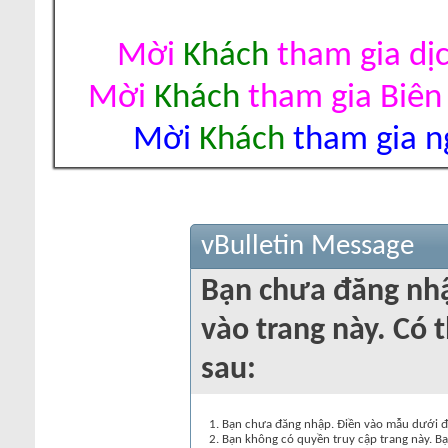
Mời
Khách
tham gia dị
Mời
Khách
tham gia Biên
Mời
Khách
tham gia ng
vBulletin Message
Bạn chưa đăng nh
vào trang này. Có t
sau:
Bạn chưa đăng nhập. Điền vào mẫu dưới đâ
Bạn không có quyền truy cập trang này. Bạ