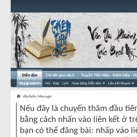
Diễn đàn
Chi tiết giao dịch
Truyện Tiên hiệp - Kiếm hiệp - 
Bài gửi hôm nay
Có gì mới?
Hỏi - Đáp
Lịch
Hoạt động Diễn đàn
Liên kết Nhanh
vBulletin Message
Nếu đây là chuyến thăm đầu tiên
bằng cách nhấn vào liên kết ở tr
bạn có thể đăng bài: nhấp vào li