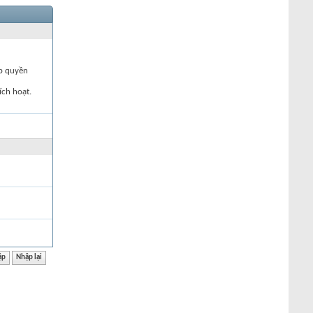
ập quyền
ích hoạt.