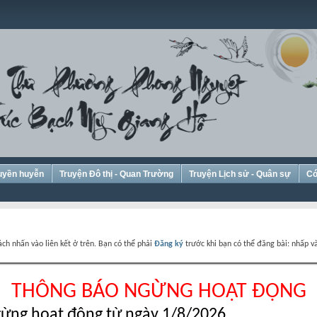
Huyền huyễn
Truyện Đô thị - Quan Trường
Truyện Lịch sử - Quân sự
Có
ch nhấn vào liên kết ở trên. Bạn có thể phải
Đăng ký
trước khi bạn có thể đăng bài: nhấp và
THÔNG BÁO NGỪNG HOẠT ĐỘNG
ừng hoạt động từ ngày 1/8/2026.