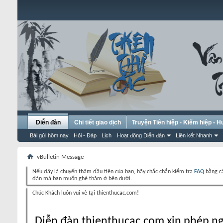
Diễn đàn
Chi tiết giao dịch
Truyện Tiên hiệp - Kiếm hiệp - 
Bài gửi hôm nay
Hỏi - Đáp
Lịch
Hoạt động Diễn đàn
Liên kết Nhanh
vBulletin Message
Nếu đây là chuyến thăm đầu tiên của bạn, hãy chắc chắn kiểm tra
FAQ
bằng cá
đàn mà bạn muốn ghé thăm ở bên dưới.
Chúc Khách luôn vui vẻ tại thienthucac.com!
Diễn đàn thienthucac.com xin phép ng