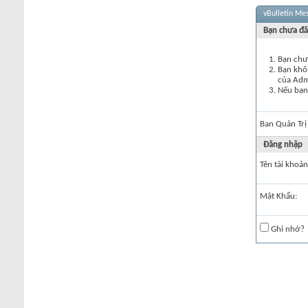
vBulletin Me
Bạn chưa đă
Bạn chư
Bạn khôn
của Ad
Nếu bạn 
Ban Quản Trị
Đăng nhập
Tên tài khoản
Mật Khẩu:
Ghi nhớ?