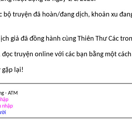
c bộ truyện đã hoàn/đang dịch, khoản xu đang c
dịch giả đã đồng hành cùng Thiên Thư Các tro
 đọc truyện online với các bạn bằng một cách
gặp lại!
ng - ATM
nhập
u nhập
ười