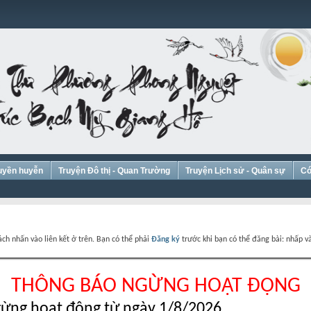
Huyền huyễn
Truyện Đô thị - Quan Trường
Truyện Lịch sử - Quân sự
Có
ch nhấn vào liên kết ở trên. Bạn có thể phải
Đăng ký
trước khi bạn có thể đăng bài: nhấp và
THÔNG BÁO NGỪNG HOẠT ĐỘNG
ừng hoạt động từ ngày 1/8/2026.