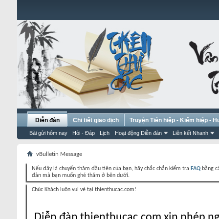
Diễn đàn
Chi tiết giao dịch
Truyện Tiên hiệp - Kiếm hiệp - 
Bài gửi hôm nay
Hỏi - Đáp
Lịch
Hoạt động Diễn đàn
Liên kết Nhanh
vBulletin Message
Nếu đây là chuyến thăm đầu tiên của bạn, hãy chắc chắn kiểm tra
FAQ
bằng cá
đàn mà bạn muốn ghé thăm ở bên dưới.
Chúc Khách luôn vui vẻ tại thienthucac.com!
Diễn đàn thienthucac.com xin phép ng