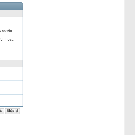
ập quyền
ích hoạt.