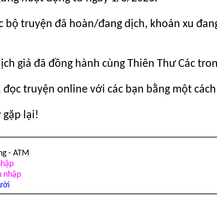
c bộ truyện đã hoàn/đang dịch, khoản xu đang c
dịch giả đã đồng hành cùng Thiên Thư Các tro
 đọc truyện online với các bạn bằng một cách
gặp lại!
ng - ATM
nhập
u nhập
ười