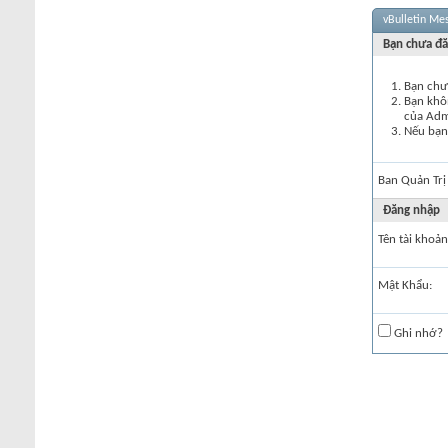
vBulletin Me
Bạn chưa đă
Bạn chư
Bạn khôn
của Ad
Nếu bạn 
Ban Quản Trị
Đăng nhập
Tên tài khoản
Mật Khẩu:
Ghi nhớ?