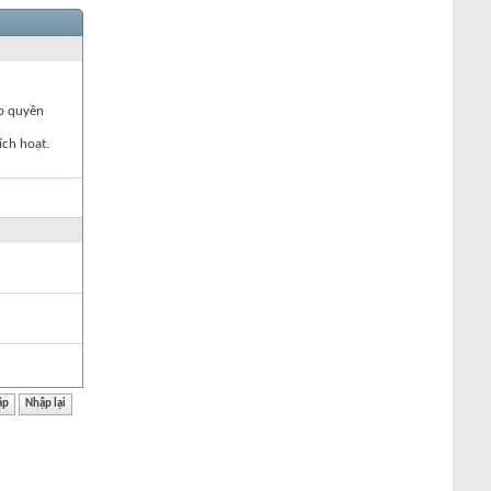
ập quyền
ích hoạt.