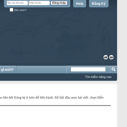
Help
Đăng Ký
Ghi nhớ?
»
«
 gì mới?
Tìm kiếm nâng cao
o liên kết Đăng ký ở trên để tiến hành. Để bắt đầu xem bài viết, chọn Diễn