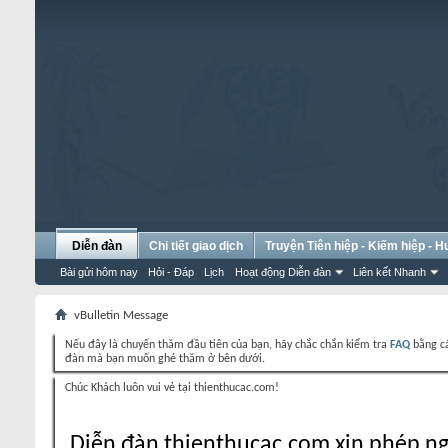
Diễn đàn
Chi tiết giao dịch
Truyện Tiên hiệp - Kiếm hiệp - 
Bài gửi hôm nay
Hỏi - Đáp
Lịch
Hoạt động Diễn đàn
Liên kết Nhanh
vBulletin Message
Nếu đây là chuyến thăm đầu tiên của bạn, hãy chắc chắn kiểm tra
FAQ
bằng cá
đàn mà bạn muốn ghé thăm ở bên dưới.
Chúc Khách luôn vui vẻ tại thienthucac.com!
Diễn đàn thienthucac.com xin phép ng