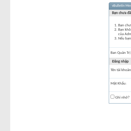
vBulletin Me
Bạn chưa đă
Bạn chư
Bạn khôn
của Ad
Nếu bạn 
Ban Quản Trị
Đăng nhập
Tên tài khoản
Mật Khẩu:
Ghi nhớ?