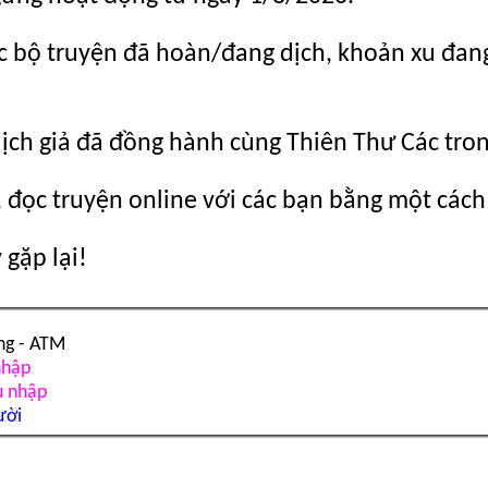
c bộ truyện đã hoàn/đang dịch, khoản xu đang c
dịch giả đã đồng hành cùng Thiên Thư Các tro
 đọc truyện online với các bạn bằng một cách
gặp lại!
ng - ATM
nhập
u nhập
ười