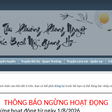
Huyền huyễn
Truyện Đô thị - Quan Trường
Truyện Lịch sử - Quân sự
Có
ch nhấn vào liên kết ở trên. Bạn có thể phải
Đăng ký
trước khi bạn có thể đăng bài: nhấp và
THÔNG BÁO NGỪNG HOẠT ĐỘNG
ừng hoạt động từ ngày 1/8/2026.