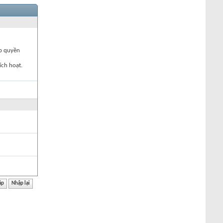
ập quyền
ích hoạt.