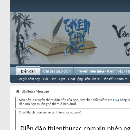
Diễn đàn
Chi tiết giao dịch
Truyện Tiên hiệp - Kiếm hiệp - 
Bài gửi hôm nay
Hỏi - Đáp
Lịch
Hoạt động Diễn đàn
Liên kết Nhanh
vBulletin Message
Nếu đây là chuyến thăm đầu tiên của bạn, hãy chắc chắn kiểm tra
FAQ
bằng cá
đàn mà bạn muốn ghé thăm ở bên dưới.
Chúc Khách luôn vui vẻ tại thienthucac.com!
Diễn đàn thienthucac.com xin phép ng