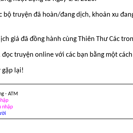
c bộ truyện đã hoàn/đang dịch, khoản xu đang c
dịch giả đã đồng hành cùng Thiên Thư Các tro
 đọc truyện online với các bạn bằng một cách
gặp lại!
ng - ATM
nhập
u nhập
ười