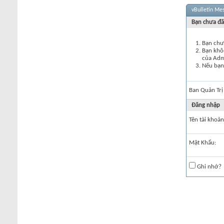
vBulletin Me
Bạn chưa đă
Bạn chư
Bạn khôn
của Ad
Nếu bạn 
Ban Quản Trị
Đăng nhập
Tên tài khoản
Mật Khẩu:
Ghi nhớ?