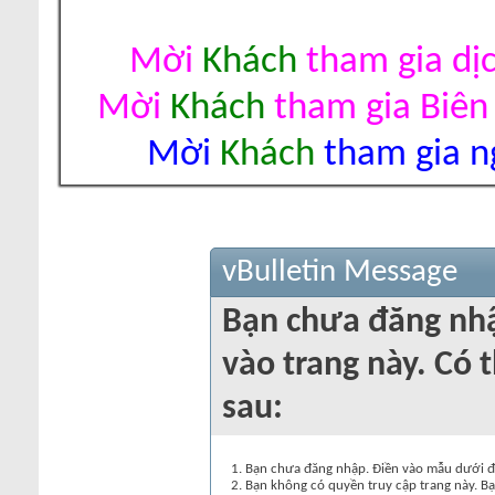
Mời
Khách
tham gia dị
Mời
Khách
tham gia Biên
Mời
Khách
tham gia ng
vBulletin Message
Bạn chưa đăng nh
vào trang này. Có t
sau:
Bạn chưa đăng nhập. Điền vào mẫu dưới đâ
Bạn không có quyền truy cập trang này. Bạ