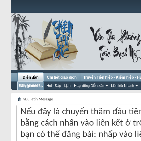
Diễn đàn
Chi tiết giao dịch
Truyện Tiên hiệp - Kiếm hiệp - 
Bài gửi hôm nay
Có gì mới?
Hỏi - Đáp
Lịch
Hoạt động Diễn đàn
Liên kết Nhanh
vBulletin Message
Nếu đây là chuyến thăm đầu tiên
bằng cách nhấn vào liên kết ở tr
bạn có thể đăng bài: nhấp vào li