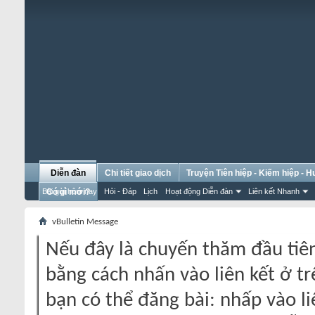
Diễn đàn
Chi tiết giao dịch
Truyện Tiên hiệp - Kiếm hiệp - 
Bài gửi hôm nay
Có gì mới?
Hỏi - Đáp
Lịch
Hoạt động Diễn đàn
Liên kết Nhanh
vBulletin Message
Nếu đây là chuyến thăm đầu tiên
bằng cách nhấn vào liên kết ở tr
bạn có thể đăng bài: nhấp vào li