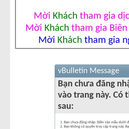
Mời
Khách
tham gia dị
Mời
Khách
tham gia Biên
Mời
Khách
tham gia ng
vBulletin Message
Bạn chưa đăng nh
vào trang này. Có t
sau:
Bạn chưa đăng nhập. Điền vào mẫu dưới đâ
Bạn không có quyền truy cập trang này. Bạ