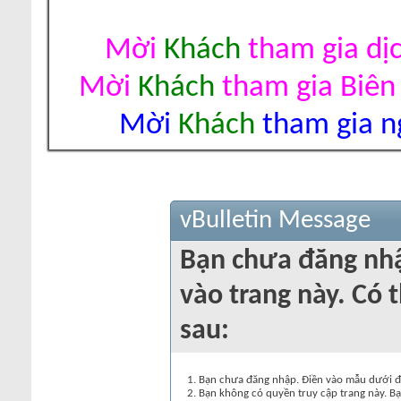
Mời
Khách
tham gia dị
Mời
Khách
tham gia Biên
Mời
Khách
tham gia ng
vBulletin Message
Bạn chưa đăng nh
vào trang này. Có t
sau:
Bạn chưa đăng nhập. Điền vào mẫu dưới đâ
Bạn không có quyền truy cập trang này. Bạ