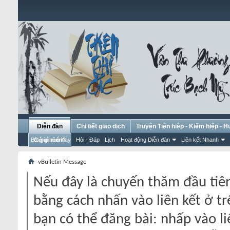
Diễn đàn
Chi tiết giao dịch
Truyện Tiên hiệp - Kiếm hiệp - 
Bài gửi hôm nay
Có gì mới?
Hỏi - Đáp
Lịch
Hoạt động Diễn đàn
Liên kết Nhanh
vBulletin Message
Nếu đây là chuyến thăm đầu tiên
bằng cách nhấn vào liên kết ở tr
bạn có thể đăng bài: nhấp vào li