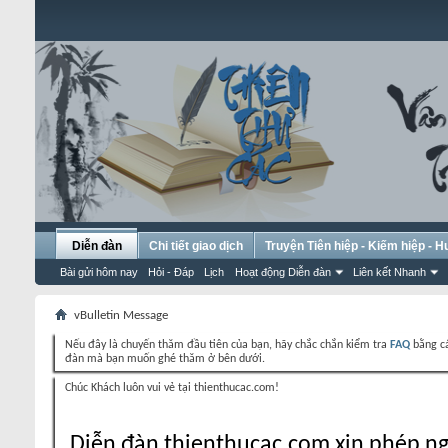
Diễn đàn
Chi tiết giao dịch
Truyện Tiên hiệp - Kiếm hiệp - 
Bài gửi hôm nay
Hỏi - Đáp
Lịch
Hoạt động Diễn đàn
Liên kết Nhanh
vBulletin Message
Nếu đây là chuyến thăm đầu tiên của bạn, hãy chắc chắn kiểm tra
FAQ
bằng cá
đàn mà bạn muốn ghé thăm ở bên dưới.
Chúc Khách luôn vui vẻ tại thienthucac.com!
Diễn đàn thienthucac.com xin phép ng