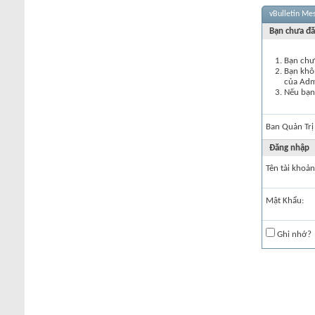
vBulletin Me
Bạn chưa đă
Bạn chư
Bạn khôn
của Ad
Nếu bạn 
Ban Quản Trị
Đăng nhập
Tên tài khoản
Mật Khẩu:
Ghi nhớ?