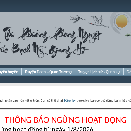
Huyền huyễn
Truyện Đô thị - Quan Trường
Truyện Lịch sử - Quân sự
Có
ch nhấn vào liên kết ở trên. Bạn có thể phải
Đăng ký
trước khi bạn có thể đăng bài: nhấp và
THÔNG BÁO NGỪNG HOẠT ĐỘNG
ừng hoạt động từ ngày 1/8/2026.