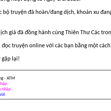
c bộ truyện đã hoàn/đang dịch, khoản xu đang c
dịch giả đã đồng hành cùng Thiên Thư Các tro
 đọc truyện online với các bạn bằng một cách
gặp lại!
ng - ATM
nhập
u nhập
ười