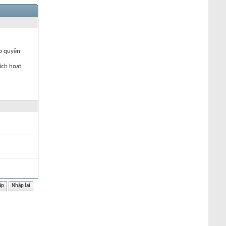
ập quyền
ích hoạt.