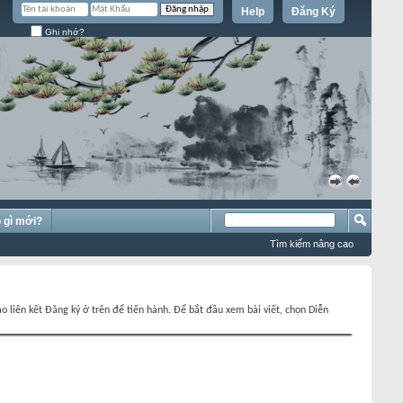
Help
Đăng Ký
Ghi nhớ?
»
«
 gì mới?
Tìm kiếm nâng cao
o liên kết Đăng ký ở trên để tiến hành. Để bắt đầu xem bài viết, chọn Diễn