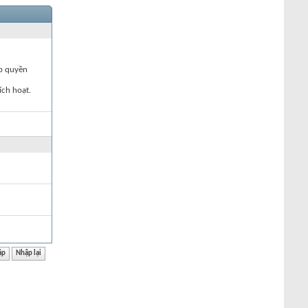
ập quyền
ích hoạt.