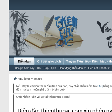
Diễn đàn
Chi tiết giao dịch
Truyện Tiên hiệp - Kiếm hiệp - 
Bài gửi hôm nay
Hỏi - Đáp
Lịch
Hoạt động Diễn đàn
Liên kết Nhanh
vBulletin Message
Nếu đây là chuyến thăm đầu tiên của bạn, hãy chắc chắn kiểm tra
FAQ
bằng cá
đàn mà bạn muốn ghé thăm ở bên dưới.
Chúc Khách luôn vui vẻ tại thienthucac.com!
Diễn đàn thienthucac.com xin phép ng