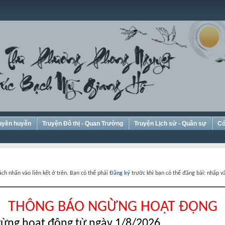
Huyền huyễn
Truyện Đô thị - Quan Trường
Truyện Lịch sử - Quân sự
Có
ch nhấn vào liên kết ở trên. Bạn có thể phải
Đăng ký
trước khi bạn có thể đăng bài: nhấp và
THÔNG BÁO NGỪNG HOẠT ĐỘNG
ừng hoạt động từ ngày 1/8/2026.