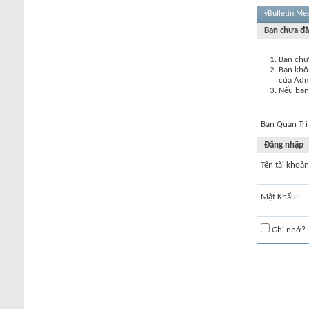
vBulletin Me
Bạn chưa đă
Bạn chư
Bạn khôn
của Ad
Nếu bạn 
Ban Quản Trị
Đăng nhập
Tên tài khoản
Mật Khẩu:
Ghi nhớ?