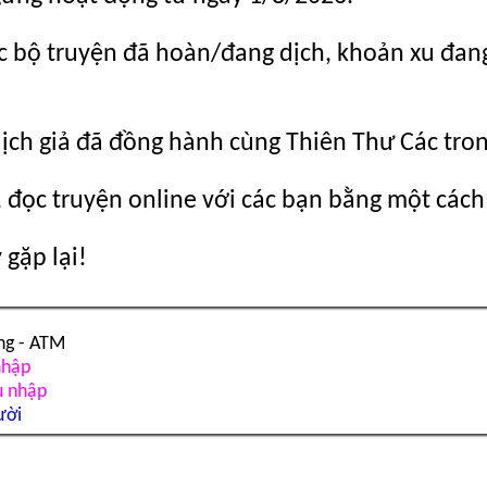
c bộ truyện đã hoàn/đang dịch, khoản xu đang c
dịch giả đã đồng hành cùng Thiên Thư Các tro
 đọc truyện online với các bạn bằng một cách
gặp lại!
ng - ATM
nhập
u nhập
ười