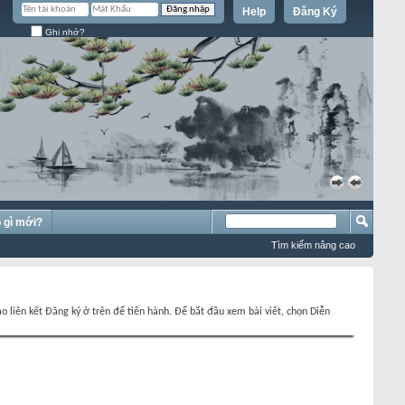
Help
Đăng Ký
Ghi nhớ?
»
«
 gì mới?
Tìm kiếm nâng cao
o liên kết Đăng ký ở trên để tiến hành. Để bắt đầu xem bài viết, chọn Diễn