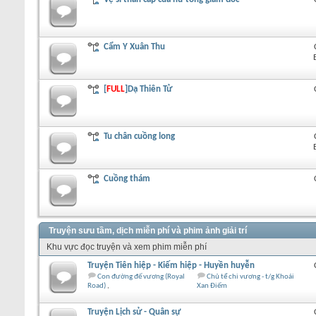
Cẩm Y Xuân Thu
[
FULL
]Dạ Thiên Tử
Tu chân cuồng long
Cuồng thám
Truyện sưu tầm, dịch miễn phí và phim ảnh giải trí
Khu vực đọc truyện và xem phim miễn phí
Truyện Tiên hiệp - Kiếm hiệp - Huyền huyễn
Con đường đế vương (Royal
Chủ tể chi vương - t/g Khoái
Road)
Xan Điếm
Truyện Lịch sử - Quân sự