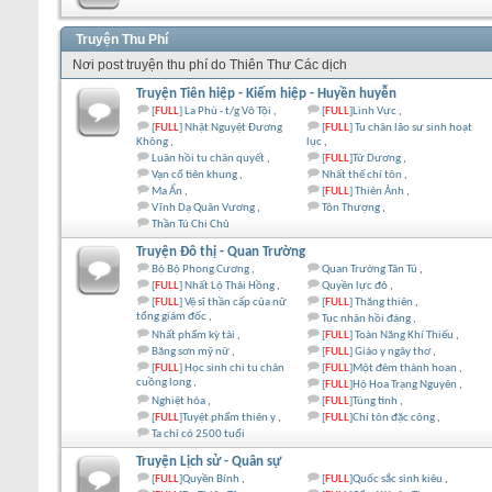
Truyện Thu Phí
Nơi post truyện thu phí do Thiên Thư Các dịch
Truyện Tiên hiệp - Kiếm hiệp - Huyền huyễn
[
FULL
] La Phù - t/g Vô Tội
[
FULL
]Linh Vực
[
FULL
] Nhật Nguyệt Đương
[
FULL
] Tu chân lão sư sinh hoạt
Không
lục
Luân hồi tu chân quyết
[
FULL
]Tử Dương
Vạn cổ tiên khung
Nhất thế chí tôn
Ma Ẩn
[
FULL
] Thiên Ảnh
Vĩnh Dạ Quân Vương
Tôn Thượng
Thần Tú Chi Chủ
Truyện Đô thị - Quan Trường
Bộ Bộ Phong Cương
Quan Trường Tân Tú
[
FULL
] Nhất Lộ Thải Hồng
Quyền lực đỏ
[
FULL
] Vệ sĩ thần cấp của nữ
[
FULL
] Thăng thiên
tổng giám đốc
Tục nhân hồi đáng
Nhất phẩm kỳ tài
[
FULL
] Toàn Năng Khí Thiếu
Băng sơn mỹ nữ
[
FULL
] Giáo y ngây thơ
[
FULL
] Học sinh chi tu chân
[
FULL
]Một đêm thành hoan
cuồng long
[
FULL
]Hộ Hoa Trạng Nguyên
Nghiệt hỏa
[
FULL
]Túng tình
[
FULL
]Tuyệt phẩm thiên y
[
FULL
]Chí tôn đặc công
Ta chỉ có 2500 tuổi
Truyện Lịch sử - Quân sự
[
FULL
]Quyền Bính
[
FULL
]Quốc sắc sinh kiêu