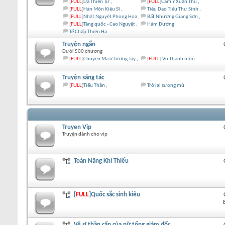
[
FULL
]Dạ Thiên Tử
[
FULL
]Cẩm Y Xuân Thu
[
FULL
]Hàn Môn Kiêu Sĩ
Tiêu Dao Tiểu Thư Sinh
[
FULL
]Nhật Nguyệt Phong Hoa
Bất Nhượng Giang Sơn
[
FULL
]Tàng quốc - Cao Nguyệt
Hám Đường
Tể Chấp Thiên Hạ
Truyện ngắn
Dưới 500 chương
[
FULL
]Chuyện Ma ở Tương Tây
[
FULL
] Võ Thánh môn
Truyện sáng tác
[
FULL
]Tiểu Thần
Trở lại sương mù
Truyen Vip
Truyện dành cho vip
Toàn Năng Khí Thiếu
[
FULL
]Quốc sắc sinh kiêu
Vệ sĩ thần cấp của nữ tổng giám đốc