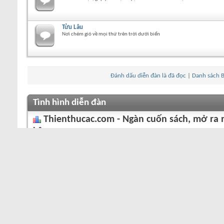
Tửu Lâu
Nơi chém gió về mọi thứ trên trời dưới biển
Đánh dấu diễn đàn là đã đọc
|
Danh sách B
Tình hình diễn đàn
Thienthucac.com - Ngàn cuốn sách, mở ra 
kê
Chủ đề
167
Bài viết
45,091
Thành viên
66
3
Chào mừng thành viên mới nhất của diễn đ
Chú giải của Biểu tượng
Chứa bài viết chưa đọc
Không chứa bài viết chưa đọc