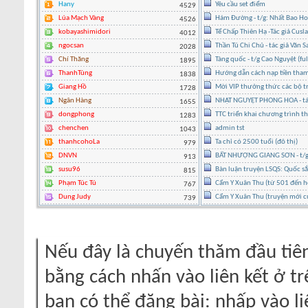
Hany
Yêu cầu set điểm
4529
Lúa Mạch Vàng
Hám Đường - t/g: Nhất Bao H
4526
kobayashimidori
Tể Chấp Thiên Hạ -Tác giả Cusl
4012
ngocsan
Thần Tú Chi Chủ - tác giả Văn 
2028
Chí Thăng
Tàng quốc - t/g Cao Nguyệt (ful
1895
ThanhTùng
Hướng dẫn cách nạp tiền tham
1838
Giang Hồ
Mời VIP thưởng thức các bộ tr
1728
Ngân Hàng
NHẬT NGUYỆT PHONG HOA - tác g
1655
dongphong
TTC triển khai chương trình t
1283
chenchen
admin tst
1043
thanhcohoLa
Ta chỉ có 2500 tuổi (đô thị)
979
DNVN
BẤT NHƯỢNG GIANG SƠN - t/g 
913
susu96
Bàn luận truyện LSQS: Quốc sắc
815
Phạm Túc Tú
Cẩm Y Xuân Thu (từ 501 đến h
767
Dung Judy
Cẩm Y Xuân Thu (truyện mới c
739
Nếu đây là chuyến thăm đầu tiên
bằng cách nhấn vào liên kết ở tr
bạn có thể đăng bài: nhấp vào li