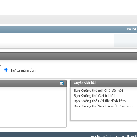
Trả lời
eo
n
Thứ tự giảm dần
Quyền viết bài
Bạn
Không thể
gửi Chủ đề mới
Bạn
Không thể
Gửi trả lời
Bạn
Không thể
Gửi file đính kèm
Bạn
Không thể
Sửa bài viết của mình
Liên lạc với chúng tôi
Thient