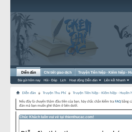
Diễn đàn
Chi tiết giao dịch
Truyện Tiên hiệp - Kiếm hiệp - 
Bài gửi hôm nay
Hỏi - Đáp
Lịch
Hoạt động Diễn đàn
Liên kết Nhanh
Diễn đàn
Truyện Thu Phí
Truyện Tiên hiệp - Kiếm hiệp - Huyền
Nếu đây là chuyến thăm đầu tiên của bạn, hãy chắc chắn kiểm tra
FAQ
bằng cá
đàn mà bạn muốn ghé thăm ở bên dưới.
Chúc Khách luôn vui vẻ tại thienthucac.com!