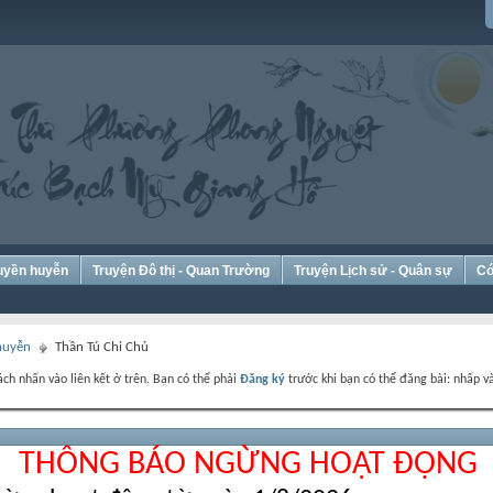
Huyền huyễn
Truyện Đô thị - Quan Trường
Truyện Lịch sử - Quân sự
Có
 huyễn
Thần Tú Chi Chủ
ch nhấn vào liên kết ở trên. Bạn có thể phải
Đăng ký
trước khi bạn có thể đăng bài: nhấp và
THÔNG BÁO NGỪNG HOẠT ĐỘNG