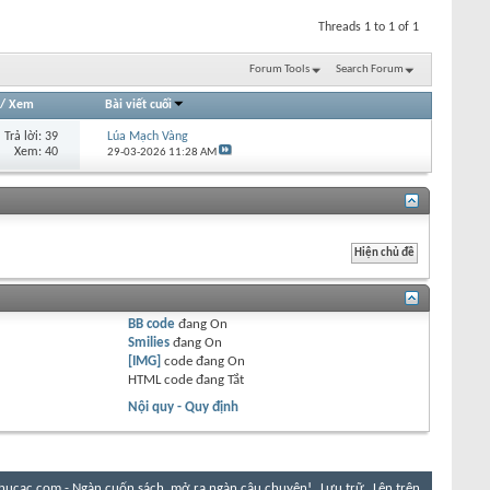
Threads 1 to 1 of 1
Forum Tools
Search Forum
/
Xem
Bài viết cuối
Trả lời:
39
Lúa Mạch Vàng
Xem: 40
29-03-2026
11:28 AM
BB code
đang
On
Smilies
đang
On
[IMG]
code đang
On
HTML code đang
Tắt
Nội quy - Quy định
hucac.com - Ngàn cuốn sách, mở ra ngàn câu chuyện!
Lưu trữ
Lên trên