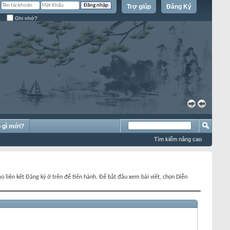
Trợ giúp
Đăng Ký
Ghi nhớ?
»
«
 gì mới?
Tìm kiếm nâng cao
o liên kết Đăng ký ở trên để tiến hành. Để bắt đầu xem bài viết, chọn Diễn