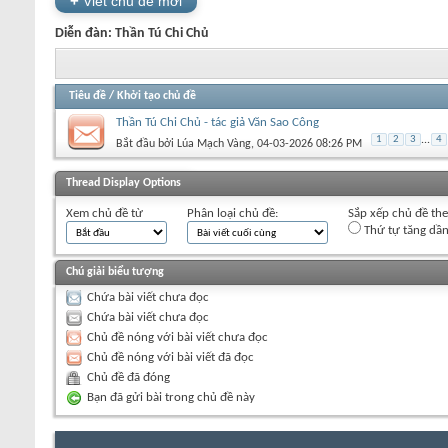
+
Viết chủ đề mới
Diễn đàn:
Thần Tú Chi Chủ
Tiêu đề
/
Khởi tạo chủ đề
Thần Tú Chi Chủ - tác giả Văn Sao Công
1
2
3
...
4
Bắt đầu bởi
Lúa Mạch Vàng
‎, 04-03-2026 08:26 PM
+
Viết chủ đề mới
Thread Display Options
Xem chủ đề từ
Phân loại chủ đề:
Sắp xếp chủ đề th
Thứ tự tăng dầ
Chú giải biểu tượng
Chứa bài viết chưa đọc
Chứa bài viết chưa đọc
Chủ đề nóng với bài viết chưa đọc
Chủ đề nóng với bài viết đã đọc
Chủ đề đã đóng
Bạn đã gửi bài trong chủ đề này