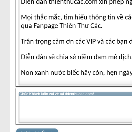
Diễn đàn thienthucac.com xin phép n
Mọi thắc mắc, tìm hiểu thông tin về cá
qua Fanpage Thiên Thư Các.
Trân trọng cảm ơn các VIP và các bạn 
Diễn đàn sẽ chia sẻ niềm đam mê dịch,
Non xanh nước biếc hãy còn, hẹn ngày 
Chúc Khách luôn vui vẻ tại thienthucac.com!